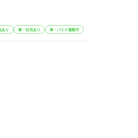
当あり
寮・社宅あり
車・バイク通勤可