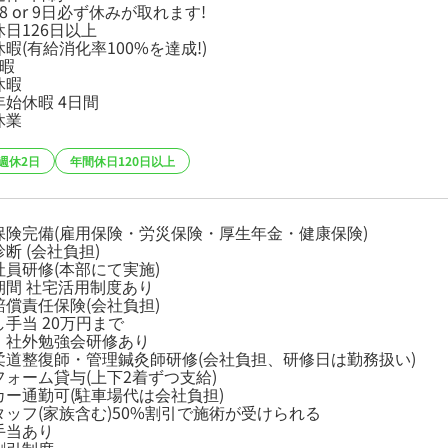
8 or 9日必ず休みが取れます!
日126日以上
暇(有給消化率100%を達成!)
休暇
休暇
年始休暇 4日間
休業
週休2日
年間休日120日以上
保険完備(雇用保険・労災保険・厚生年金・健康保険)
断 (会社負担)
社員研修(本部にて実施)
期間 社宅活用制度あり
賠償責任保険(会社負担)
手当 20万円まで
・社外勉強会研修あり
柔道整復師・管理鍼灸師研修(会社負担、研修日は勤務扱い)
フォーム貸与(上下2着ずつ支給)
カー通勤可(駐車場代は会社負担)
タッフ(家族含む)50%割引で施術が受けられる
手当あり