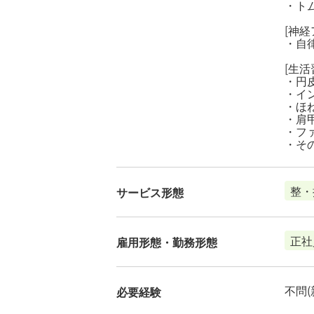
・ト
[神経
・自
[生活
・円
・イ
・ほ
・肩甲
・フ
・そ
整・
サービス形態
正社
雇用形態・勤務形態
不問(
必要経験