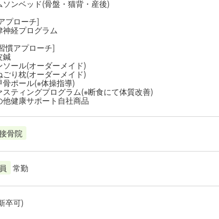
ムソンベッド(骨盤・猫背・産後)
アプローチ]
律神経プログラム
習慣アプローチ]
皮鍼
ンソール(オーダーメイド)
ねごり枕(オーダーメイド)
骨ポール(※体操指導)
ァスティングプログラム(※断食にて体質改善)
の他健康サポート自社商品
接骨院
員
常勤
新卒可)