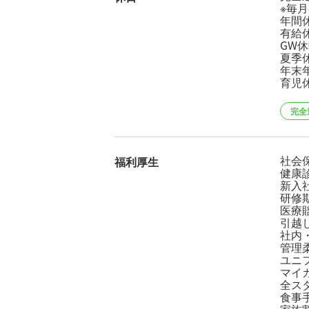
※毎月
年間休
有給休
GW
夏季
年末
育児
完全
社会
福利厚生
健康診
新入
研修
医療
引越し
社内
管理
ユニ
マイ
全ス
食事