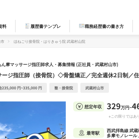
資料
履歴書テンプレ
職務経歴書の書き方
山市
ほねごり接骨院・はりきゅう院 武蔵村山院
あん摩マッサージ指圧師求人・募集情報 (正社員・武蔵村山市)
サージ指圧師（接骨院）◇骨盤矯正／完全週休2日制／
235,000 円~335,000 円
整・接骨院
武蔵村山市
329
4
想定年収
万円~
※この限りではあ
西武拝島線 武蔵
最寄駅
多摩モノレール 