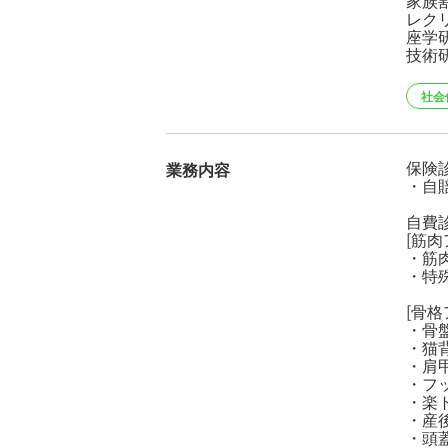
家族
レク
座学
技術
社会
保険
業務内容
・自
自費
[筋肉
・筋
・特殊
[骨格
・骨
・猫
・肩
・フ
・楽
・産
・頭