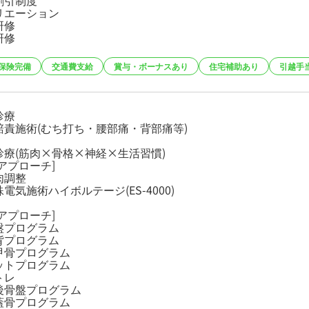
割引制度
リエーション
研修
研修
保険完備
交通費支給
賞与・ボーナスあり
住宅補助あり
引越手
診療
賠責施術(むち打ち・腰部痛・背部痛等)
診療(筋肉×骨格×神経×生活習慣)
アプローチ]
肉調整
電気施術ハイボルテージ(ES-4000)
アプローチ]
盤プログラム
背プログラム
甲骨プログラム
ットプログラム
トレ
後骨盤プログラム
蓋骨プログラム