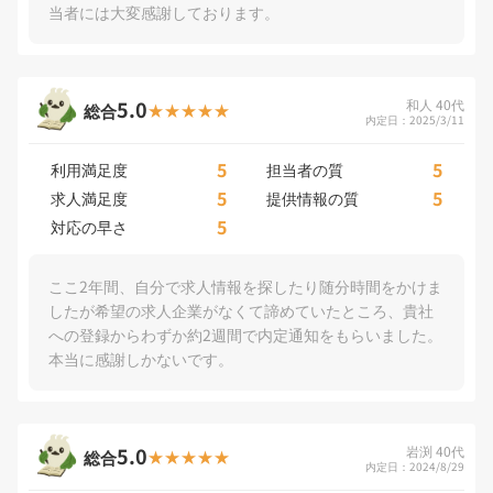
当者には大変感謝しております。
5.0
和人 40代
総合
内定日：2025/3/11
5
5
利用満足度
担当者の質
5
5
求人満足度
提供情報の質
5
対応の早さ
ここ2年間、自分で求人情報を探したり随分時間をかけま
したが希望の求人企業がなくて諦めていたところ、貴社
への登録からわずか約2週間で内定通知をもらいました。
本当に感謝しかないです。
5.0
岩渕 40代
総合
内定日：2024/8/29