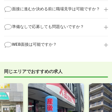
求人票だけでは分からない詳細な情報について、確認
へ連絡をいたします。
してお答えいたします。
面接に進むか決める前に職場見学は可能ですか？
勤務体制や職場の雰囲気、研修制度など、どんな小さ
なことでも構いません。納得してから選考に進んでい
もちろんです！多くの医療機関では事前の職場見学を
ただけるよう、しっかりサポートさせていただきま
積極的に受け入れています。実際の職場環境や働く人
準備なしで応募しても問題ないですか？
す！
の様子を見ることで、より安心してご判断いただけま
求人内容について問い合わせる
す。
全く問題ございません！履歴書の書き方から面接対策
職場見学の日程調整もキャリアパートナーにお任せく
まで、一からサポートいたします。「転職を考え始め
WEB面接は可能ですか？
ださい！
たばかり」「何から始めればいいか分からない」とい
職場見学を希望する
う方の応募も大歓迎です！
実際に職場の雰囲気を知るために対面での面接をおす
すめしていますが、企業様によってはWEB面接を導入
しているところもあります。
同じエリアでおすすめの求人
事前に確認することは可能ですので、お気軽にお申し
付けください！
WEB面接可能か確認する