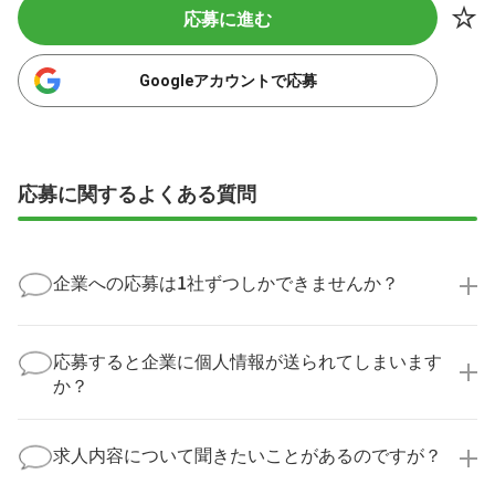
応募に進む
Googleアカウントで応募
応募に関するよくある質問
企業への応募は1社ずつしかできませんか？
いいえ、複数の企業様に同時にご応募いただけます。
実際に医療キャリアナビを利用して転職に成功した方
応募すると企業に個人情報が送られてしまいます
の多くは、複数応募して自分に合った職場を選ばれて
か？
います。
医療キャリアナビからご応募いただいた場合、直接企
業様に個人情報が送られることはありません！
求人内容について聞きたいことがあるのですが？
より詳細な求人情報をご確認いただいた上で、転職希
望時期に合わせてキャリアパートナーから応募企業様