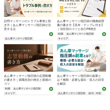
訪問マッサージのトラブル事例と防
あん摩マッサージ指圧師の職務経歴
ぎ方｜あん摩マッサージ指圧師が注
書の書き方【見本・テンプレ付き】
意する点
｜項目別のコツと自己PR例文
転職
あん摩マッサージ指圧師
あん摩マッサージ指圧師
キャリア
あん摩マッサージ指圧師の志望動機
あん摩マッサージ指圧師の副業と
の書き方｜就職先別の例文と面接の
は？種類・必要な届出・収入の目安
コツ
を解説
転職
あん摩マッサージ指圧師
キャリア
あん摩マッサージ指圧師
給与・年収