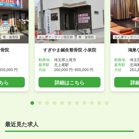
整・接骨院
あん摩マッサージ指圧師
整・接骨院
あん摩マッサー
整骨院
すぎやま鍼灸整骨院 小泉院
鴻巣
市
勤務地
埼玉県上尾市
勤務地
埼玉
最寄駅
北上尾駅
最寄駅
北鴻
350,000 円
月給
260,000 円~800,000 円
月給
261,
ちら
詳細はこちら
詳
最近見た求人