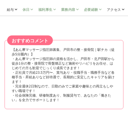
給与
休日
福利厚生
業務内容
必要経験
アクセス
おすすめコメント
【あん摩マッサージ指圧師募集、戸田市の整・接骨院｜駅チカ（徒
歩5分圏内）】
・あん摩マッサージ指圧師の資格を活かし、戸田市・北戸田駅から
徒歩1分の整・接骨院で骨盤矯正など施術やリハビリをお任せ、は
じめての方も歓迎でじっくり成長できます！
・正社員で月給23.5万円〜、賞与あり・役職手当・職務手当など各
種手当・昇給ありなど好待遇で、長期的に安定したキャリアを築け
ます！
・完全週休2日制なので、日勤のみでご家庭や趣味との両立もしや
すい職場です！
・社会保険完備、研修制度あり、制服貸与で、あなたの「働きた
い」を全力でサポートします！