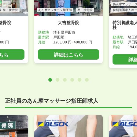
あん摩マッサー
整・接骨院
あん摩マッサージ指圧師
整・接骨院
特別養護老人ホ
整骨院
大吉整骨院
特別養護老
杜
市
勤務地
埼玉県戸田市
最寄駅
戸田駅
勤務地
埼玉
600 円
月給
220,000 円~400,000 円
最寄駅
戸田
月給
194,
ちら
詳細はこちら
詳
正社員のあん摩マッサージ指圧師求人