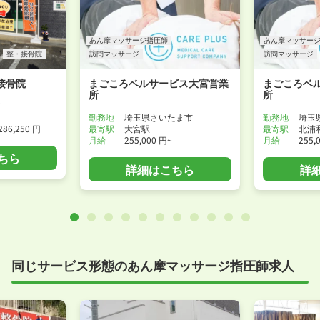
あん摩マッサージ指圧師
あん摩マッサー
整・接骨院
訪問マッサージ
訪問マッサージ
接骨院
まごころベルサービス大宮営業
まごころベ
所
所
市
勤務地
埼玉県さいたま市
勤務地
埼玉
286,250 円
最寄駅
大宮駅
最寄駅
北浦
月給
255,000 円~
月給
255,
ちら
詳細はこちら
詳
同じサービス形態のあん摩マッサージ指圧師求人