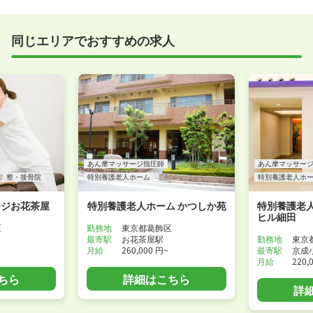
すめしていますが、企業様によってはWEB面接を導入
しているところもあります。
同じエリアでおすすめの求人
事前に確認することは可能ですので、お気軽にお申し
付けください！
WEB面接可能か確認する
あん摩マッサージ指圧師
あん摩マッサー
整・接骨院
特別養護老人ホーム
特別養護老人ホ
ージお花茶屋
特別養護老人ホーム かつしか苑
特別養護老人
ヒル細田
区
勤務地
東京都葛飾区
最寄駅
お花茶屋駅
勤務地
東京
月給
260,000 円~
最寄駅
京成
月給
220,
ちら
詳細はこちら
詳