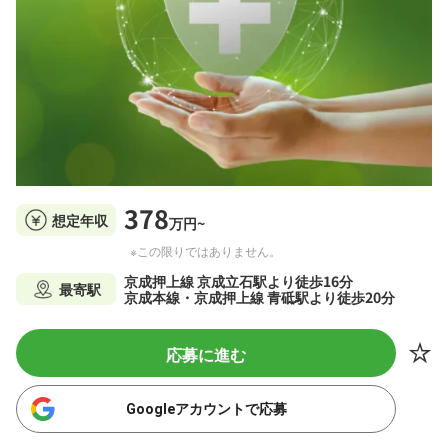
378
想定年収
万円~
※この限りではありません。
京成押上線 京成立石駅より徒歩16分
最寄駅
京成本線・京成押上線 青砥駅より徒歩20分
応募に進む
Googleアカウントで応募