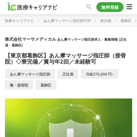
無料登録
医療キャリアナビ
あん摩マッサージ指圧師TOP
東京都
葛飾区
株式会社マーサメディカル
あん摩マッサージ指圧師求人・募集情報 (正社
員・葛飾区)
【東京都葛飾区】あん摩マッサージ指圧師（接骨
院）◇寮完備／賞与年2回／未経験可
あん摩マッサージ指圧師
正社員
月給270,000 円~
整・接骨院
葛飾区