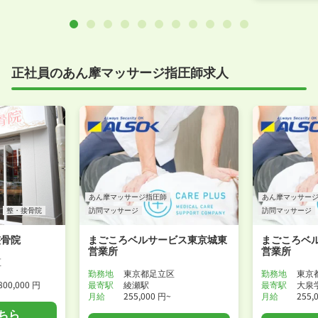
正社員のあん摩マッサージ指圧師求人
あん摩マッサージ指圧師
あん摩マッサー
整・接骨院
訪問マッサージ
訪問マッサージ
整骨院
まごころベルサービス東京城東
まごころベ
営業所
営業所
区
勤務地
東京都足立区
勤務地
東京
800,000 円
最寄駅
綾瀬駅
最寄駅
大泉
月給
255,000 円~
月給
255,
ちら