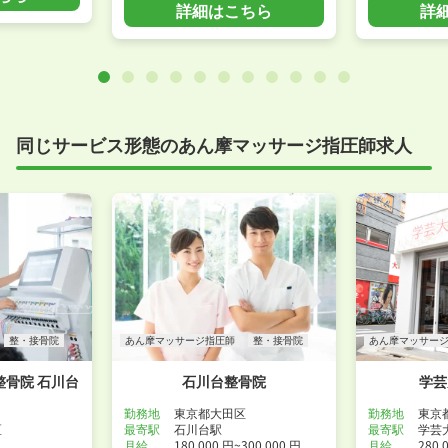
詳細はこちら
詳
同じサービス形態のあん摩マッサージ指圧師求人
整・接骨院
あん摩マッサージ指圧師
整・接骨院
あん摩マッサー
骨院 石川台
石川台整骨院
学芸
勤務地
東京都大田区
勤務地
東京
区
最寄駅
石川台駅
最寄駅
学芸
月給
180,000 円~300,000 円
月給
280,