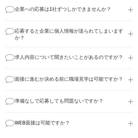
企業への応募は1社ずつしかできませんか？
いいえ、複数の企業様に同時にご応募いただけます。
実際に医療キャリアナビを利用して転職に成功した方
応募すると企業に個人情報が送られてしまいます
の多くは、複数応募して自分に合った職場を選ばれて
か？
います。
医療キャリアナビからご応募いただいた場合、直接企
業様に個人情報が送られることはありません！
求人内容について聞きたいことがあるのですが？
より詳細な求人情報をご確認いただいた上で、転職希
望時期に合わせてキャリアパートナーから応募企業様
求人票だけでは分からない詳細な情報について、確認
へ連絡をいたします。
してお答えいたします。
面接に進むか決める前に職場見学は可能ですか？
勤務体制や職場の雰囲気、研修制度など、どんな小さ
なことでも構いません。納得してから選考に進んでい
もちろんです！多くの医療機関では事前の職場見学を
ただけるよう、しっかりサポートさせていただきま
積極的に受け入れています。実際の職場環境や働く人
準備なしで応募しても問題ないですか？
す！
の様子を見ることで、より安心してご判断いただけま
求人内容について問い合わせる
す。
全く問題ございません！履歴書の書き方から面接対策
職場見学の日程調整もキャリアパートナーにお任せく
まで、一からサポートいたします。「転職を考え始め
WEB面接は可能ですか？
ださい！
たばかり」「何から始めればいいか分からない」とい
職場見学を希望する
う方の応募も大歓迎です！
実際に職場の雰囲気を知るために対面での面接をおす