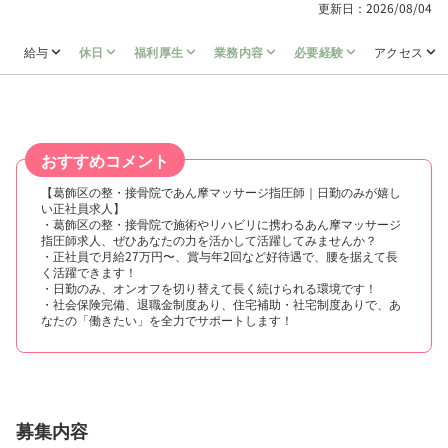
更新日：2026/08/04
給与
休日
福利厚生
業務内容
必要経験
アクセス
おすすめコメント
【葛飾区の整・接骨院であん摩マッサージ指圧師｜日勤のみが嬉し
い正社員求人】
・葛飾区の整・接骨院で施術やリハビリに携わるあん摩マッサージ
指圧師求人、ぜひあなたの力を活かして活躍してみませんか？
・正社員で月給27万円〜、賞与年2回など好待遇で、腰を据えて長
く活躍できます！
・日勤のみ、オンオフを切り替えて長く続けられる環境です！
・社会保険完備、退職金制度あり、住宅補助・社宅制度ありで、あ
なたの「働きたい」を全力でサポートします！
募集内容