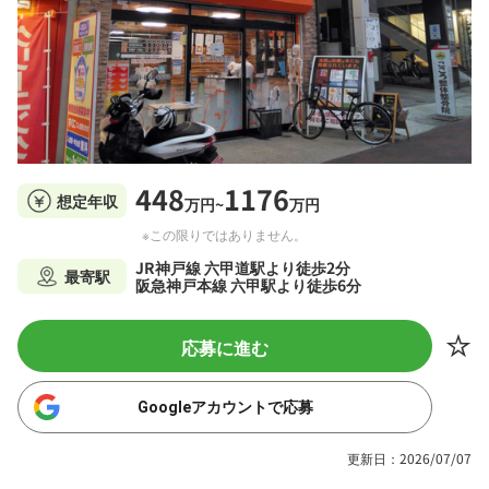
448
1176
想定年収
万円~
万円
※この限りではありません。
JR神戸線 六甲道駅より徒歩2分
最寄駅
阪急神戸本線 六甲駅より徒歩6分
応募に進む
Googleアカウントで応募
更新日：2026/07/07