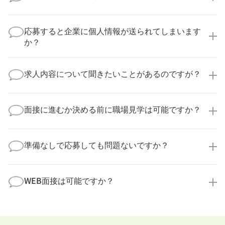
いいえ、複数の企業様に同時にご応募いただけます。
実際に医療キャリアナビを利用して転職に成功した方
応募すると企業に個人情報が送られてしまいます
の多くは、複数応募して自分に合った職場を選ばれて
か？
います。
医療キャリアナビからご応募いただいた場合、直接企
業様に個人情報が送られることはありません！
求人内容について聞きたいことがあるのですが？
より詳細な求人情報をご確認いただいた上で、転職希
望時期に合わせてキャリアパートナーから応募企業様
求人票だけでは分からない詳細な情報について、確認
へ連絡をいたします。
してお答えいたします。
面接に進むか決める前に職場見学は可能ですか？
勤務体制や職場の雰囲気、研修制度など、どんな小さ
なことでも構いません。納得してから選考に進んでい
もちろんです！多くの医療機関では事前の職場見学を
ただけるよう、しっかりサポートさせていただきま
積極的に受け入れています。実際の職場環境や働く人
準備なしで応募しても問題ないですか？
す！
の様子を見ることで、より安心してご判断いただけま
求人内容について問い合わせる
す。
全く問題ございません！履歴書の書き方から面接対策
職場見学の日程調整もキャリアパートナーにお任せく
まで、一からサポートいたします。「転職を考え始め
WEB面接は可能ですか？
ださい！
たばかり」「何から始めればいいか分からない」とい
職場見学を希望する
う方の応募も大歓迎です！
実際に職場の雰囲気を知るために対面での面接をおす
すめしていますが、企業様によってはWEB面接を導入
しているところもあります。