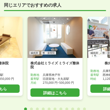
同じエリアでおすすめの求人
事前に確認することは可能ですので、お気軽にお申し
付けください！
WEB面接可能か確認する
鍼灸師
整・接骨院
鍼灸師
整・接
整体院
株式会社ミライズ ミライズ整体
株
院
市
勤務地
兵庫
園駅
勤務地
兵庫県神戸市
最寄駅
西神
350,000 円
最寄駅
旧居留地・大丸前駅
時給
1,12
月給
270,000 円~500,000 円
ちら
詳
詳細はこちら