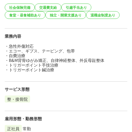
社会保険完備
交通費支給
引越手当あり
食堂・昼食補助あり
独立・開業支援あり
退職金制度あり
業務内容
・急性外傷対応
・エコー、ギプス、テーピング、包帯
・自費治療
・B&M背骨ゆがみ矯正、自律神経整体、外反母趾整体
・トリガーポイント手技治療
・トリガーポイント鍼治療
サービス形態
整・接骨院
雇用形態・勤務形態
正社員
常勤