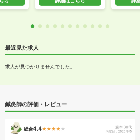
ちら
詳細はこちら
詳
最近見た求人
求人が見つかりませんでした。
鍼灸師の評価・レビュー
4.4
森本 30代
総合
内定日：2025/9/5