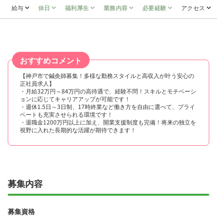
給与
休日
福利厚生
業務内容
必要経験
アクセス
おすすめコメント
【神戸市で鍼灸師募集！多様な勤務スタイルと高収入が叶う安心の
正社員求人】
・月給32万円～84万円の高待遇で、経験不問！スキルとモチベーシ
ョンに応じてキャリアアップが可能です！
・週休1.5日～3日制、17時終業など働き方を自由に選べて、プライ
ベートも充実させられる環境です！
・退職金1200万円以上に加え、開業支援制度も完備！将来の独立を
視野に入れた長期的な活躍が期待できます！
募集内容
募集資格