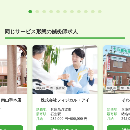
同じサービス形態の鍼灸師求人
鍼灸師
整・接骨院
鍼灸師
整・接
甲南山手本店
株式会社フィジカル・アイ
そわ
市
勤務地
兵庫県丹波市
勤務地
兵庫
最寄駅
石生駅
最寄駅
猪名
月給
235,000 円~600,000 円
月給
245,