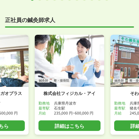
正社員の鍼灸師求人
鍼灸師
整・接骨院
鍼灸師
整・接
エガオプラス
株式会社フィジカル・アイ
そわ
市
勤務地
兵庫県丹波市
勤務地
兵庫
最寄駅
石生駅
最寄駅
猪名
500,000 円
月給
235,000 円~600,000 円
月給
245,
ちら
詳細はこちら
詳