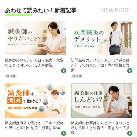
あわせて読みたい！新着記事
鍼灸師のやりがいとは？魅力・大変
訪問鍼灸のデメリットとは？鍼灸師
なことと向いている人を解説
が知っておきたい働く際の負担と対
策
鍼灸師
鍼灸師
鍼灸師は海外で働ける？日本の資格
鍼灸師の仕事はしんどい？きついと
の扱いと国別の制度・必要な準備
感じる理由と対処法・働き方の選択
肢