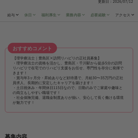
更新日：2026/07/12
給与
休日
福利厚生
業務内容
必要経験
アクセス
おすすめコメント
【理学療法士｜豊島区×訪問リハビリの正社員募集】
・理学療法士の資格を活かし、豊島区・千川駅から徒歩5分の訪問
リハビリで在宅でのリハビリ支援をお任せ、専門性を存分に発揮で
きます！
・賞与年3ヶ月分・昇給ありなど好待遇で、月給30〜35万円の正社
員求人、長期的に安定したキャリアを築けます！
・土日祝休み・年間休日115日なので、日勤のみでご家庭や趣味と
の両立もしやすい職場です！
・社会保険完備、退職金制度ありが揃い、安心して長く働ける環境
が魅力です！
募集内容