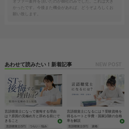
オファー案件を頂いたのが御社のみでした。これは大き
かったです。今後また機会があれば、どうぞよろしくお
願い致します。
あわせて読みたい！新着記事
言語聴覚士になって後悔する理由
言語聴覚士になるには？受験資格を
は？原因の見極め方と辞める前にで
得るルートと学費・国家試験の合格
きること
率を解説
言語聴覚士(ST)
つらい・悩み
言語聴覚士(ST)
資格