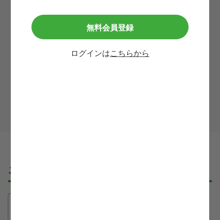
メールアドレス
必須
無料会員登録
ログインは
こちらから
利用規約
等に同意して
この求人に問い合わせる
ご応募・ご利用の流れ
①無料登録
たった30秒で、必要最低限の情報入力