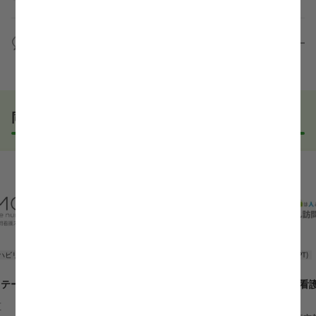
の様子を見ることで、より安心してご判断いただけま
求人内容について問い合わせる
す。
全く問題ございません！履歴書の書き方から面接対策
職場見学の日程調整もキャリアパートナーにお任せく
まで、一からサポートいたします。「転職を考え始め
WEB面接は可能ですか？
ださい！
たばかり」「何から始めればいいか分からない」とい
職場見学を希望する
う方の応募も大歓迎です！
実際に職場の雰囲気を知るために対面での面接をおす
すめしていますが、企業様によってはWEB面接を導入
しているところもあります。
同じエリアでおすすめの求人
事前に確認することは可能ですので、お気軽にお申し
付けください！
WEB面接可能か確認する
ハビリ
理学療法士(PT)
クリニック
理学療法士(PT)
ステーション
千川篠田整形外科
えん訪問看
池袋
区
勤務地
東京都豊島区