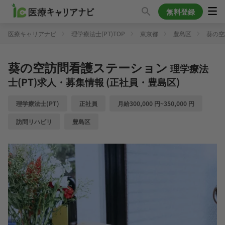
無料登録
医療キャリアナビ
理学療法士(PT)TOP
東京都
豊島区
葵の空
葵の空訪問看護ステーション
理学療法
士(PT)求人・募集情報 (正社員・豊島区)
理学療法士(PT)
正社員
月給300,000 円~350,000 円
訪問リハビリ
豊島区