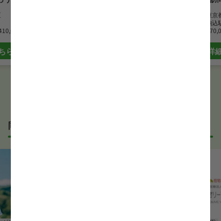
病院
区
勤務地
東京
勤務地
東京都荒川区
最寄駅
駒込
410,000 円
最寄駅
三河島駅
月給
270,
月給
245,000 円~365,000 円
ちら
詳
詳細はこちら
同じサービス形態の理学療法士(PT)求人