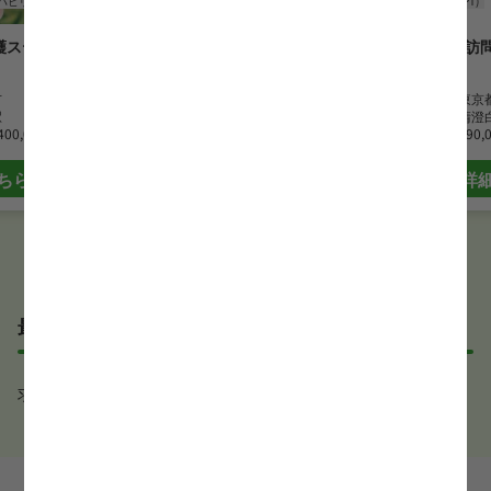
ハビリ
理学療法士(PT)
訪問リハビリ
理学療法士(PT)
護ステーショ
たばこま訪問看護ステーション
オリーブ訪
ーション
勤務地
東京都北区
市
最寄駅
駒込駅
勤務地
東京
駅
月給
270,000 円~390,000 円
最寄駅
清澄
400,000 円
月給
290,
詳細はこちら
ちら
詳
最近見た求人
求人が見つかりませんでした。