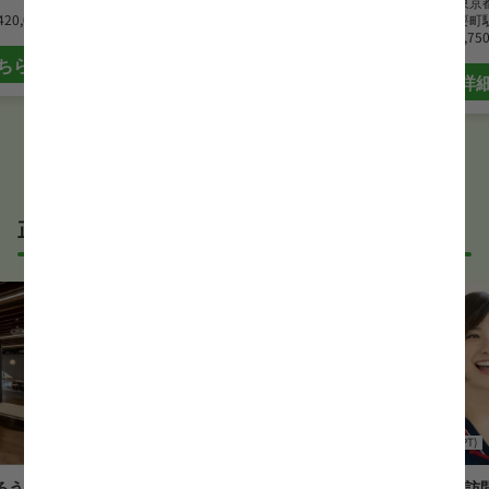
最寄駅
千川駅
勤務地
東京
420,000 円
月給
266,000 円~350,000 円
最寄駅
要町
時給
1,75
ちら
詳細はこちら
詳
正社員の理学療法士(PT)求人
理学療法士(PT)
病院
理学療法士(PT)
ろう病院
医療法人社団 成守会 はせがわ
たばこま訪