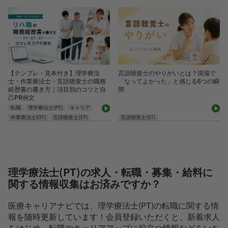
【テンプレ・見本付き】理学療法
言語聴覚士のやりがいとは？現場で
士・作業療法士・言語聴覚士の職務
「なってよかった」と感じる6つの瞬
経歴書の書き方｜項目別のコツと自
間
己PR例文
転職
理学療法士(PT)
キャリア
作業療法士(OT)
言語聴覚士(ST)
言語聴覚士(ST)
理学療法士(PT)の求人・転職・募集・給料に
関する情報収集はお済みですか？
医療キャリアナビでは、理学療法士(PT)の転職に関する情
報を随時更新しています！会員登録いただくと、新着求人
をはじめ、転職やキャリアアップに役立つ情報などをいち