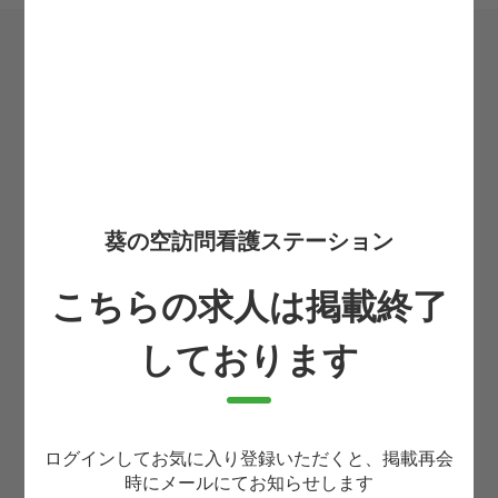
希望転職時期
必須
お住まいの都道府県
必須
葵の空訪問看護ステーション
お名前
必須
こちらの求人は掲載終了
しております
生まれ年(西暦4桁)
必須
携帯番号
ログインしてお気に入り登録いただくと、掲載再会
必須
時にメールにてお知らせします