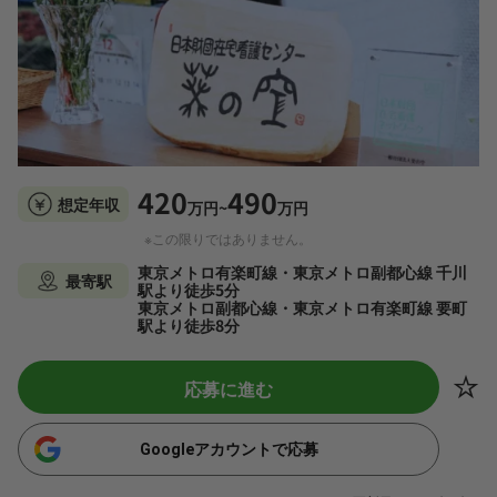
420
490
想定年収
万円~
万円
※この限りではありません。
東京メトロ有楽町線・東京メトロ副都心線 千川
最寄駅
駅より徒歩5分
東京メトロ副都心線・東京メトロ有楽町線 要町
駅より徒歩8分
応募に進む
Googleアカウントで応募