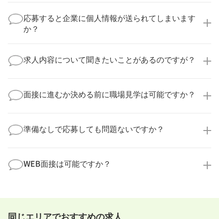
いいえ、複数の企業様に同時にご応募いただけます。
実際に医療キャリアナビを利用して転職に成功した方
応募すると企業に個人情報が送られてしまいます
の多くは、複数応募して自分に合った職場を選ばれて
か？
います。
医療キャリアナビからご応募いただいた場合、直接企
業様に個人情報が送られることはありません！
求人内容について聞きたいことがあるのですが？
より詳細な求人情報をご確認いただいた上で、転職希
望時期に合わせてキャリアパートナーから応募企業様
求人票だけでは分からない詳細な情報について、確認
へ連絡をいたします。
してお答えいたします。
面接に進むか決める前に職場見学は可能ですか？
勤務体制や職場の雰囲気、研修制度など、どんな小さ
なことでも構いません。納得してから選考に進んでい
もちろんです！多くの医療機関では事前の職場見学を
ただけるよう、しっかりサポートさせていただきま
積極的に受け入れています。実際の職場環境や働く人
準備なしで応募しても問題ないですか？
す！
の様子を見ることで、より安心してご判断いただけま
求人内容について問い合わせる
す。
全く問題ございません！履歴書の書き方から面接対策
職場見学の日程調整もキャリアパートナーにお任せく
まで、一からサポートいたします。「転職を考え始め
WEB面接は可能ですか？
ださい！
たばかり」「何から始めればいいか分からない」とい
職場見学を希望する
う方の応募も大歓迎です！
実際に職場の雰囲気を知るために対面での面接をおす
すめしていますが、企業様によってはWEB面接を導入
しているところもあります。
同じエリアでおすすめの求人
事前に確認することは可能ですので、お気軽にお申し