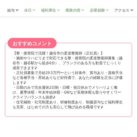
給与
休日
福利厚生
業務内容
必要経験
アクセス
おすすめコメント
【整・接骨院で活躍！越谷市の柔道整復師（正社員）】
・施術やリハビリまで対応できる整・接骨院の柔道整復師募集（越
谷市・越谷駅から徒歩6分）、ブランクのある方も歓迎でじっくり
成長できます♪
・正社員募集で月給29.5万円〜という好条件、賞与あり・資格手当
など各種手当・昇給ありなど好待遇で、あなたの経験を正当に評価
します♪
・日勤のみで完全週休2日制・日曜・祝日休みでメリハリよく働
け、夏季休暇・年末年始休暇・GWなど長期休暇も取りやすくワー
クライフバランスも抜群♪
・住宅補助・社宅制度あり、研修制度あり、制服貸与など福利厚生
も充実、はじめての方も安心して飛び込める職場です♪