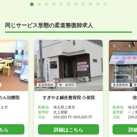
同じサービス形態の柔道整復師求人
柔道整復師
整・接骨院
柔道整復師
整
カル治療院
すぎやま鍼灸整骨院 小泉院
信
たま市
勤務地
埼玉県上尾市
勤務地
埼玉
最寄駅
北上尾駅
最寄駅
一ノ
月給
260,000 円~800,000 円
月給
280,
ちら
詳細はこちら
詳