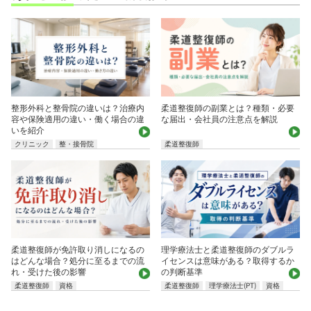
整形外科と整骨院の違いは？治療内
柔道整復師の副業とは？種類・必要
容や保険適用の違い・働く場合の違
な届出・会社員の注意点を解説
いを紹介
クリニック
整・接骨院
柔道整復師
柔道整復師が免許取り消しになるの
理学療法士と柔道整復師のダブルラ
はどんな場合？処分に至るまでの流
イセンスは意味がある？取得するか
れ・受けた後の影響
の判断基準
柔道整復師
資格
柔道整復師
理学療法士(PT)
資格