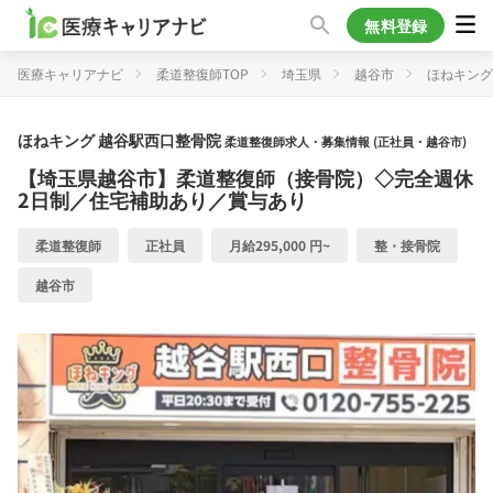
無料登録
医療キャリアナビ
柔道整復師TOP
埼玉県
越谷市
ほねキング
ほねキング 越谷駅西口整骨院
柔道整復師求人・募集情報 (正社員・越谷市)
【埼玉県越谷市】柔道整復師（接骨院）◇完全週休
2日制／住宅補助あり／賞与あり
柔道整復師
正社員
月給295,000 円~
整・接骨院
越谷市