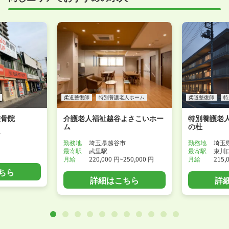
付けください！
WEB面接可能か確認する
柔道整復師
特別養護老人ホーム
柔道整復師
特
整骨院
介護老人福祉越谷よさこいホー
特別養護老
ム
の杜
市
勤務地
埼玉県越谷市
勤務地
埼玉
最寄駅
武里駅
最寄駅
東川
月給
220,000 円~250,000 円
月給
215,
ちら
詳細はこちら
詳