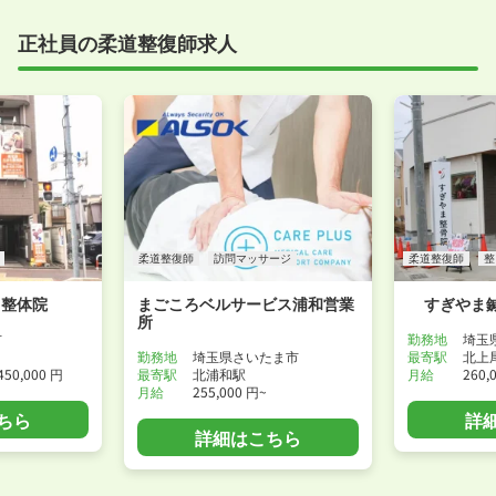
正社員の柔道整復師求人
柔道整復師
訪問マッサージ
柔道整復師
整
ら整体院
まごころベルサービス浦和営業
すぎやま
所
市
勤務地
埼玉
勤務地
埼玉県さいたま市
最寄駅
北上
450,000 円
最寄駅
北浦和駅
月給
260,
月給
255,000 円~
ちら
詳
詳細はこちら