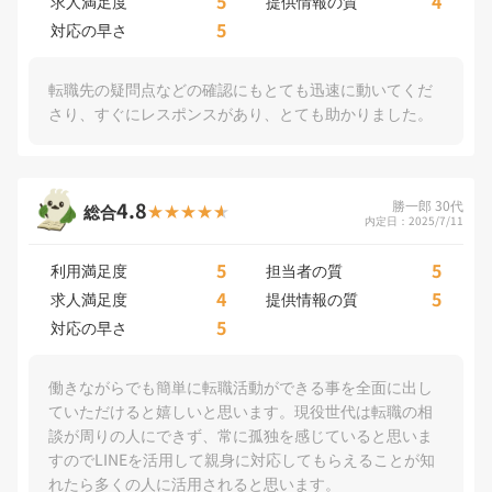
5
4
求人満足度
提供情報の質
5
対応の早さ
転職先の疑問点などの確認にもとても迅速に動いてくだ
さり、すぐにレスポンスがあり、とても助かりました。
4.8
勝一郎 30代
総合
内定日：2025/7/11
5
5
利用満足度
担当者の質
4
5
求人満足度
提供情報の質
5
対応の早さ
働きながらでも簡単に転職活動ができる事を全面に出し
ていただけると嬉しいと思います。現役世代は転職の相
談が周りの人にできず、常に孤独を感じていると思いま
すのでLINEを活用して親身に対応してもらえることが知
れたら多くの人に活用されると思います。