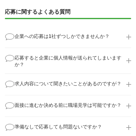
応募に関するよくある質問
企業への応募は1社ずつしかできませんか？
いいえ、複数の企業様に同時にご応募いただけます。
実際に医療キャリアナビを利用して転職に成功した方
応募すると企業に個人情報が送られてしまいます
の多くは、複数応募して自分に合った職場を選ばれて
か？
います。
医療キャリアナビからご応募いただいた場合、直接企
業様に個人情報が送られることはありません！
求人内容について聞きたいことがあるのですが？
より詳細な求人情報をご確認いただいた上で、転職希
望時期に合わせてキャリアパートナーから応募企業様
求人票だけでは分からない詳細な情報について、確認
へ連絡をいたします。
してお答えいたします。
面接に進むか決める前に職場見学は可能ですか？
勤務体制や職場の雰囲気、研修制度など、どんな小さ
なことでも構いません。納得してから選考に進んでい
もちろんです！多くの医療機関では事前の職場見学を
ただけるよう、しっかりサポートさせていただきま
積極的に受け入れています。実際の職場環境や働く人
準備なしで応募しても問題ないですか？
す！
の様子を見ることで、より安心してご判断いただけま
求人内容について問い合わせる