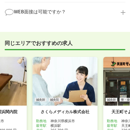
す。
全く問題ございません！履歴書の書き方から面接対策
職場見学の日程調整もキャリアパートナーにお任せく
まで、一からサポートいたします。「転職を考え始め
WEB面接は可能ですか？
ださい！
たばかり」「何から始めればいいか分からない」とい
職場見学を希望する
う方の応募も大歓迎です！
実際に職場の雰囲気を知るために対面での面接をおす
すめしていますが、企業様によってはWEB面接を導入
しているところもあります。
同じエリアでおすすめの求人
事前に確認することは可能ですので、お気軽にお申し
付けください！
WEB面接可能か確認する
鍼灸師
鍼灸院
鍼灸師
整・接
 横浜関内院
さくらメディカル株式会社
天王町そ
浜市
勤務地
神奈川県横浜市
勤務地
神奈
最寄駅
横浜駅
最寄駅
天王
400,000 円
月給
266,798 円~
月給
220,