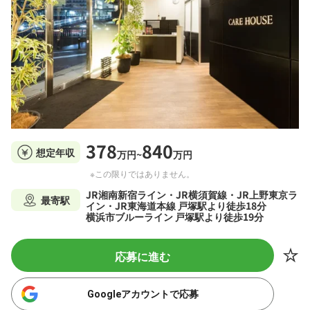
378
840
想定年収
万円~
万円
※この限りではありません。
JR湘南新宿ライン・JR横須賀線・JR上野東京ラ
最寄駅
イン・JR東海道本線 戸塚駅より徒歩18分
横浜市ブルーライン 戸塚駅より徒歩19分
応募に進む
Googleアカウントで応募