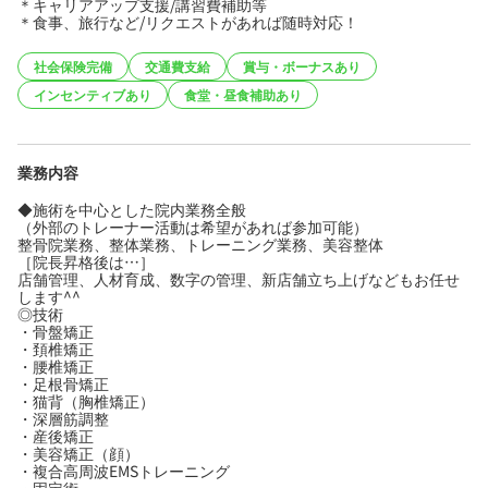
＊キャリアアップ支援/講習費補助等
＊食事、旅行など/リクエストがあれば随時対応！
社会保険完備
交通費支給
賞与・ボーナスあり
インセンティブあり
食堂・昼食補助あり
業務内容
◆施術を中心とした院内業務全般
（外部のトレーナー活動は希望があれば参加可能）
整骨院業務、整体業務、トレーニング業務、美容整体
［院長昇格後は…］
店舗管理、人材育成、数字の管理、新店舗立ち上げなどもお任せ
します^^
◎技術
・骨盤矯正
・頚椎矯正
・腰椎矯正
・足根骨矯正
・猫背（胸椎矯正）
・深層筋調整
・産後矯正
・美容矯正（顔）
・複合高周波EMSトレーニング
・固定術