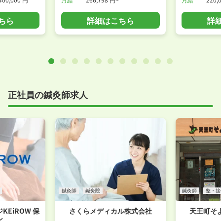
ちら
詳細はこちら
詳
正社員の鍼灸師求人
鍼灸師
鍼灸院
鍼灸師
整・接
EiROW 保
さくらメディカル株式会社
天王町そ
ン