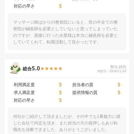
5
対応の早さ
マッサージ師ばかりの整骨院にいると、世の中全ての整
骨院が鍼灸師を必要としていないと思ってしまっていた
のですが、面接に行った企業様は本当に鍼灸師を必要と
していてくれて、転職活動して良かったです。
5.0
聖与 20代
総合
内定日：2024/11/20
5
5
利用満足度
担当者の質
5
5
求人満足度
提供情報の質
5
対応の早さ
何社かご紹介して頂きましたが、その中でも1番魅力に感
じた会社で内定を頂き、また担当の方の後押しもあり転
職先を決断できました。ありがとうございました。