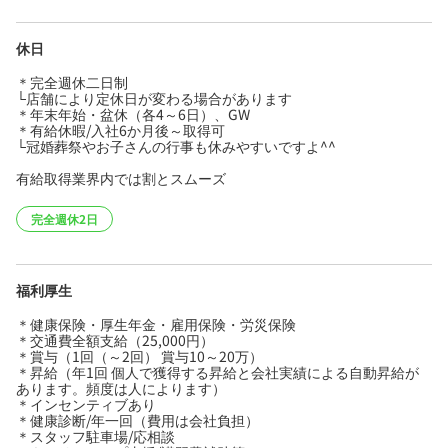
休日
＊完全週休二日制
└店舗により定休日が変わる場合があります
＊年末年始・盆休（各4～6日）、GW
＊有給休暇/入社6か月後～取得可
└冠婚葬祭やお子さんの行事も休みやすいですよ^^
有給取得業界内では割とスムーズ
完全週休2日
福利厚生
＊健康保険・厚生年金・雇用保険・労災保険
＊交通費全額支給（25,000円）
＊賞与（1回（～2回） 賞与10～20万）
＊昇給（年1回 個人で獲得する昇給と会社実績による自動昇給が
あります。頻度は人によります）
＊インセンティブあり
＊健康診断/年一回（費用は会社負担）
＊スタッフ駐車場/応相談