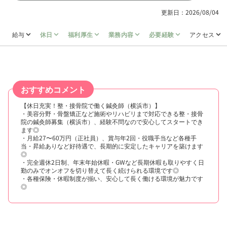
更新日：2026/08/04
給与
休日
福利厚生
業務内容
必要経験
アクセス
おすすめコメント
【休日充実！整・接骨院で働く鍼灸師（横浜市）】
・美容分野・骨盤矯正など施術やリハビリまで対応できる整・接骨
院の鍼灸師募集（横浜市）、経験不問なので安心してスタートでき
ます◎
・月給27〜60万円（正社員）、賞与年2回・役職手当など各種手
当・昇給ありなど好待遇で、長期的に安定したキャリアを築けます
◎
・完全週休2日制、年末年始休暇・GWなど長期休暇も取りやすく日
勤のみでオンオフを切り替えて長く続けられる環境です◎
・各種保険・休暇制度が揃い、安心して長く働ける環境が魅力です
◎