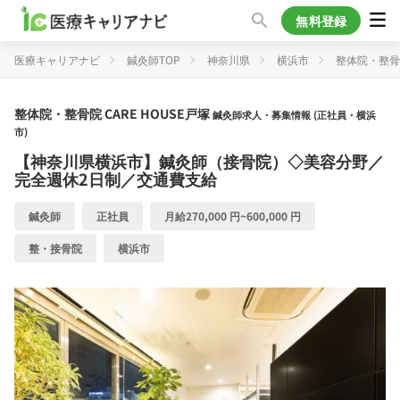
無料登録
医療キャリアナビ
鍼灸師TOP
神奈川県
横浜市
整体院・整骨院
整体院・整骨院 CARE HOUSE戸塚
鍼灸師求人・募集情報 (正社員・横浜
市)
【神奈川県横浜市】鍼灸師（接骨院）◇美容分野／
完全週休2日制／交通費支給
鍼灸師
正社員
月給270,000 円~600,000 円
整・接骨院
横浜市