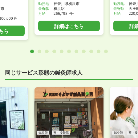
勤務地
神奈川県横浜市
勤務地
神奈
浜市
最寄駅
横浜駅
最寄駅
天王
月給
266,798 円~
月給
220,
300,000 円
詳細はこちら
詳
ちら
同じサービス形態の鍼灸師求人
鍼灸師
整・接骨院
鍼灸師
整・接