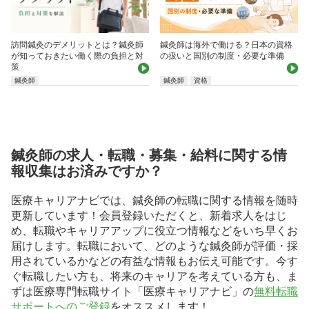
鍼灸師は海外で働ける？日本の資格
訪問鍼灸のデメリットとは？鍼灸師
の扱いと国別の制度・必要な準備
が知っておきたい働く際の負担と対
策
鍼灸師
鍼灸師
資格
鍼灸師の求人・転職・募集・給料に関する情
報収集はお済みですか？
医療キャリアナビでは、鍼灸師の転職に関する情報を随時
更新しています！会員登録いただくと、新着求人をはじ
め、転職やキャリアアップに役立つ情報などをいち早くお
届けします。転職において、どのような鍼灸師が評価・採
用されているかなどの有益な情報もお伝え可能です。今す
ぐ転職したい方も、将来のキャリアを考えている方も、ま
ずは医療専門転職サイト「医療キャリアナビ」の
無料転職
サポートへのご登録
をオススメします！