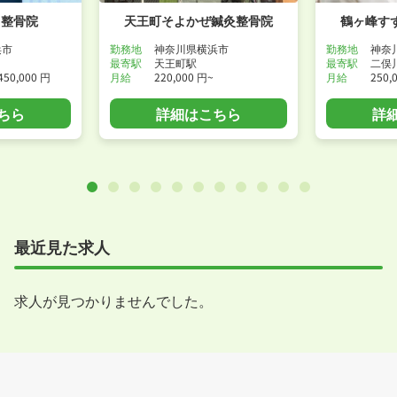
ま整骨院
天王町そよかぜ鍼灸整骨院
鶴ヶ峰す
浜市
勤務地
神奈川県横浜市
勤務地
神奈
最寄駅
天王町駅
最寄駅
二俣
450,000 円
月給
220,000 円~
月給
250,
ちら
詳細はこちら
詳
最近見た求人
求人が見つかりませんでした。