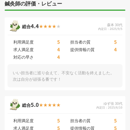
鍼灸師の評価・レビュー
4.4
森本 30代
総合
内定日：2025/9/5
5
5
利用満足度
担当者の質
4
4
求人満足度
提供情報の質
4
対応の早さ
いい担当者に巡り会えて、不安なく活動を終えました。
次は自分が頑張る番です！
5.0
ゆず佳 30代
総合
内定日：2025/6/10
5
5
利用満足度
担当者の質
5
5
求人満足度
提供情報の質