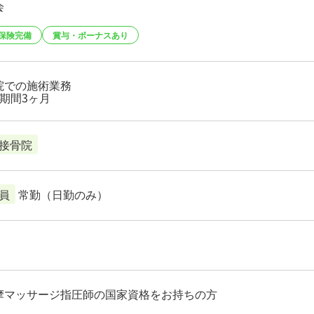
会
保険完備
賞与・ボーナスあり
院での施術業務
用期間3ヶ月
接骨院
員
常勤（日勤のみ）
摩マッサージ指圧師の国家資格をお持ちの方