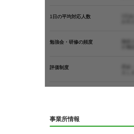
1日
1日の平均対応人数
お伝
施術
勉強会・研修の頻度
が施
昇給
評価制度
えし
事業所情報