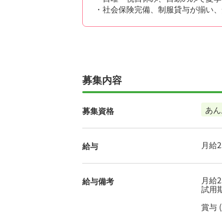
・社会保険完備、制服貸与が揃い、
募集内容
あん
募集資格
月給25
給与
月給2
給与備考
試用期
賞与 