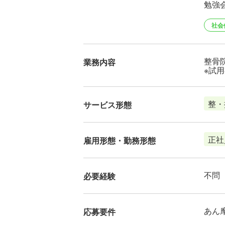
勉強
社会
整骨
業務内容
※試
整・
サービス形態
正社
雇用形態・勤務形態
不問
必要経験
あん
応募要件