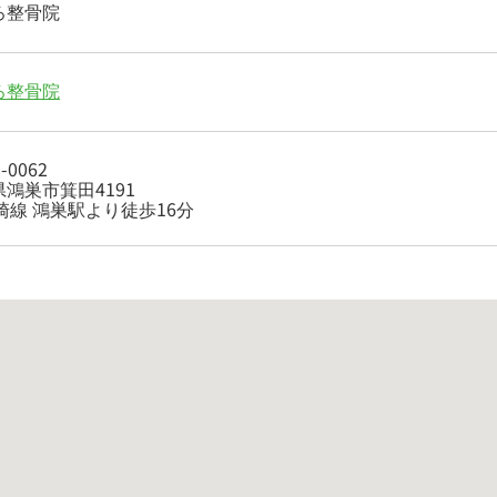
ろ整骨院
ろ整骨院
-0062
鴻巣市箕田4191
崎線 鴻巣駅より徒歩16分