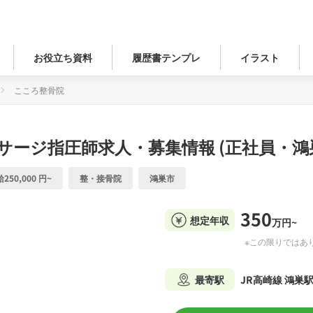
お役立ち資料
履歴書テンプレ
イラスト
こころ整骨院
サージ指圧師求人・募集情報 (正社員・鴻
250,000 円~
整・接骨院
鴻巣市
350
想定年収
万円~
※この限りではあ
最寄駅
JR高崎線 鴻巣