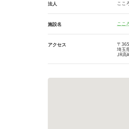
ここ
法人
ここ
施設名
〒365
アクセス
埼玉県
JR高