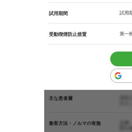
試用
試用期間
第一
受動喫煙防止措置
来院
主な患者層
伝え
自費
集客方法・ノルマの有無
態を