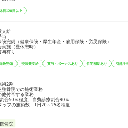
休日120日以上
費支給
手当
保険完備（健康保険・厚生年金・雇用保険・労災保険）
会実施（昼休憩時）
賞与有り
保険完備
交通費支給
賞与・ボーナスあり
住宅補助あり
引越手
施術2割
灸整骨院での施術業務
の他付帯する業務
灸割合50％程度、自費診療割合90％
タッフの施術数：1日20～25名程度
接骨院