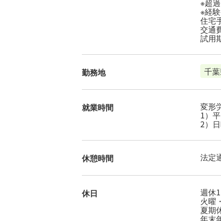
※超
※経
住宅手
交通費
試用
千葉
勤務地
変形
就業時間
1）平日
2）日
法定
休憩時間
週休1
休日
火曜
夏期
年末