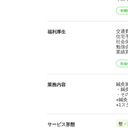
年間
交通
福利厚生
住宅
社会
勉強
業績
社会
鍼灸
業務内容
・鍼
・そ
※鍼
※1ス
整・
サービス形態