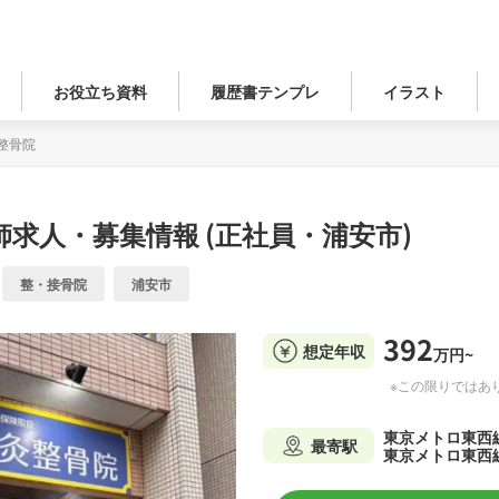
お役立ち資料
履歴書テンプレ
イラスト
整骨院
師求人・募集情報 (正社員・浦安市)
整・接骨院
浦安市
392
想定年収
万円~
※この限りではあ
東京メトロ東西
最寄駅
東京メトロ東西線