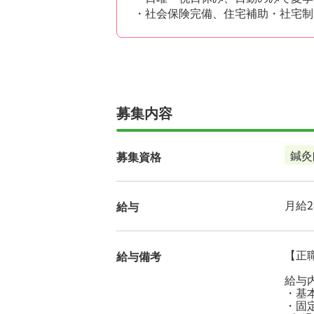
・社会保険完備、住宅補助・社宅制
募集内容
鍼灸
募集資格
月給28
給与
【正職
給与備考
給与
・基本
・固定