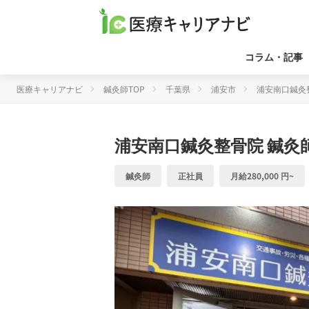
コラム・記事
医療キャリアナビ
鍼灸師TOP
千葉県
浦安市
浦安南口鍼灸
浦安南口鍼灸整骨院
鍼灸
鍼灸師
正社員
月給280,000 円~