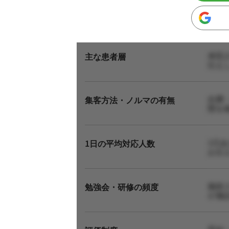
来院
主な患者層
伝え
自費
集客方法・ノルマの有無
態を
1日
1日の平均対応人数
お伝
施術
勉強会・研修の頻度
が施