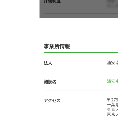
昇給
評価制度
えし
事業所情報
浦安
法人
浦安
施設名
〒279
アクセス
千葉県
東京
東京