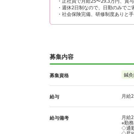
・正社員で月給25〜29.3万円、
・週休2日制なので、日勤のみでご
・社会保険完備、研修制度ありと手
募集内容
鍼灸
募集資格
月給25
給与
月給2
給与備考
※勤
◇通勤
◇昇