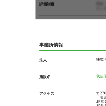
昇給
評価制度
えし
事業所情報
株式
法人
我孫
施設名
〒270
アクセス
千葉県
JR
JR