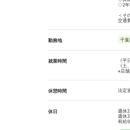
◇2
＜そ
交通
千葉
勤務地
《平日
就業時間
《土、
※店
法定
休憩時間
週休
休日
週休
有給