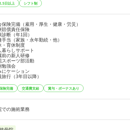
2.5日以上
シフト制
会保険完備（雇用・厚生・健康・労災）
療賠償責任保険
康診断（年1回）
種手当（家族・永年勤続・他）
休・育休制度
人暮らしサポート
属前の新人研修
認スポーツ部活動
例勉強会
みにケーション
員旅行（3年目以降）
保険完備
交通費支給
賞与・ボーナスあり
院での施術業務
接骨院