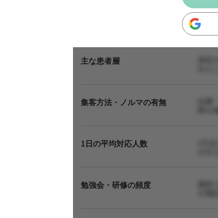
来院
主な患者層
伝え
自費
集客方法・ノルマの有無
態を
1日
1日の平均対応人数
お伝
施術
勉強会・研修の頻度
が施