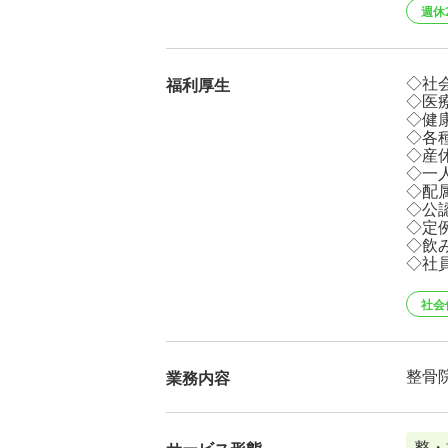
週休
◇社
福利厚生
◇医
◇健
◇各
◇産
◇一
◇配
◇公
◇定
◇飲
◇社
社会
整骨
業務内容
整・