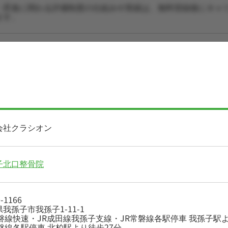
・昇進に関わる評価制度の仕組みや実績は、無料登録後にキャ
ます。
会社クラシオン
子北口整骨院
-1166
我孫子市我孫子1-11-1
常磐線快速・JR成田線我孫子支線・JR常磐線各駅停車 我孫子駅
常磐線各駅停車 北柏駅より徒歩27分