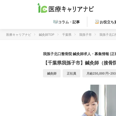
コラム・記事
お役立ち
医療キャリアナビ
鍼灸師TOP
千葉県
我孫子市
我孫子北口
我孫子北口整骨院
鍼灸師求人・募集情報 (正
【千葉県我孫子市】鍼灸師（接骨院
鍼灸師
正社員
月給250,000 円~293