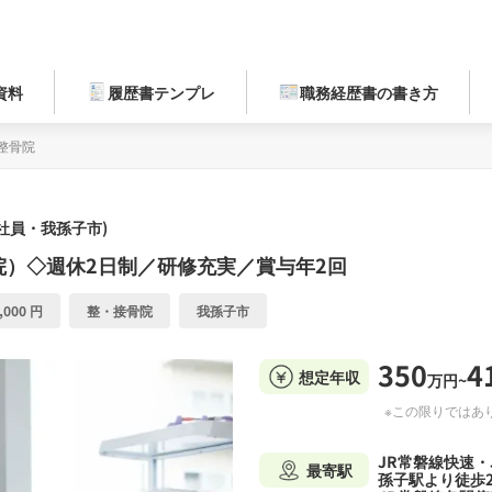
資料
履歴書テンプレ
職務経歴書の書き方
整骨院
社員・我孫子市)
）◇週休2日制／研修充実／賞与年2回
,000 円
整・接骨院
我孫子市
350
4
想定年収
万円~
※この限りではあ
JR常磐線快速・
最寄駅
孫子駅より徒歩