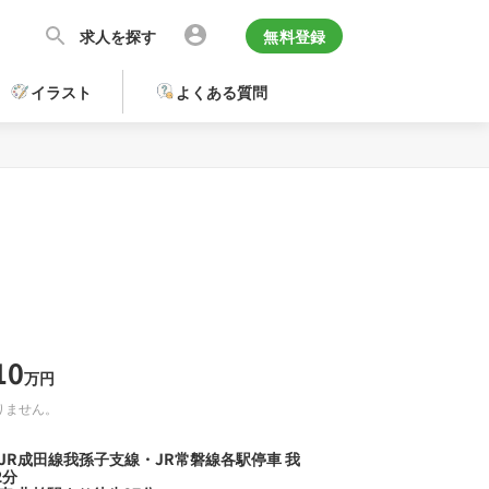
求人を探す
無料登録
イラスト
よくある質問
10
万円
りません。
JR成田線我孫子支線・JR常磐線各駅停車 我
2分