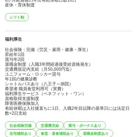
産休・育休制度
シフト制
福利厚生
社会保険：完備（労災・雇用・健康・厚生）
昇給年1回
賞与年2回
退職金制度（入職3年間経過後受給資格発生）
交通費規定内支給（月50,000円迄）
ユニフォーム・ロッカー貸与
年1回の健康診断
シャトルバスあり（八王子～病院）
希望者 職員食堂利用可（実費）
福利厚生サービス（ベネフィット・ワン）
資格取得支援制度
障害医療保険加入
有給休暇は入社後直ちに1日、入職2年目以降の基準日には法定日
数+2日支給
社会保険完備
交通費支給
賞与・ボーナスあり
住宅補助あり
食堂・昼食補助あり
退職金制度あり