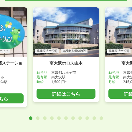
WEB面接可能か確認する
ハビリ
作業療法士(OT)
介護老人保健施設
作業療法士(OT)
護ステーショ
南大沢ホロス由木
南大
勤務地
東京都八王子市
勤務地
東京
子市
最寄駅
南大沢駅
最寄駅
南大
大学駅
時給
1,500 円~
月給
245,
詳細はこちら
詳
ちら