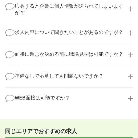
実際に医療キャリアナビを利用して転職に成功した方
応募すると企業に個人情報が送られてしまいます
の多くは、複数応募して自分に合った職場を選ばれて
か？
います。
医療キャリアナビからご応募いただいた場合、直接企
業様に個人情報が送られることはありません！
求人内容について聞きたいことがあるのですが？
より詳細な求人情報をご確認いただいた上で、転職希
望時期に合わせてキャリアパートナーから応募企業様
求人票だけでは分からない詳細な情報について、確認
へ連絡をいたします。
してお答えいたします。
面接に進むか決める前に職場見学は可能ですか？
勤務体制や職場の雰囲気、研修制度など、どんな小さ
なことでも構いません。納得してから選考に進んでい
もちろんです！多くの医療機関では事前の職場見学を
ただけるよう、しっかりサポートさせていただきま
積極的に受け入れています。実際の職場環境や働く人
準備なしで応募しても問題ないですか？
す！
の様子を見ることで、より安心してご判断いただけま
求人内容について問い合わせる
す。
全く問題ございません！履歴書の書き方から面接対策
職場見学の日程調整もキャリアパートナーにお任せく
まで、一からサポートいたします。「転職を考え始め
WEB面接は可能ですか？
ださい！
たばかり」「何から始めればいいか分からない」とい
職場見学を希望する
う方の応募も大歓迎です！
実際に職場の雰囲気を知るために対面での面接をおす
すめしていますが、企業様によってはWEB面接を導入
しているところもあります。
同じエリアでおすすめの求人
事前に確認することは可能ですので、お気軽にお申し
付けください！