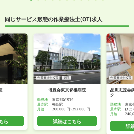
同じサービス形態の作業療法士(OT)求人
作業療法士(OT)
病院
作業療法士(OT)
院
博豊会東京脊椎病院
品川志匠会病
ク
区
勤務地
東京都足立区
最寄駅
梅島駅
勤務地
東京
月給
260,000 円~292,000 円
最寄駅
ひば
月給
240,
ちら
詳細はこちら
詳