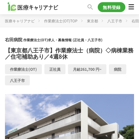
無料登録
医療キャリアナビ
作業療法士(OT)TOP
東京都
八王子市
右田
右田病院
作業療法士(OT)求人・募集情報 (正社員・八王子市)
【東京都八王子市】作業療法士（病院）◇病棟業務
／住宅補助あり／4週8休
作業療法士(OT)
正社員
月給261,700 円~
病院
八王子市