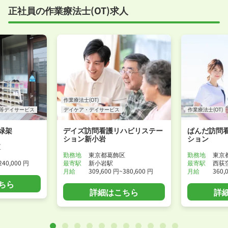
正社員の作業療法士(OT)求人
作業療法士(OT)
等デイサービス
デイケア・デイサービス
作業療法士(OT)
緑架
デイズ訪問看護リハビリステー
ぱんだ訪問
ション新小岩
ション
区
勤務地
東京都葛飾区
勤務地
東京
240,000 円
最寄駅
新小岩駅
最寄駅
西荻
月給
309,600 円~380,600 円
月給
360,
ちら
詳細はこちら
詳