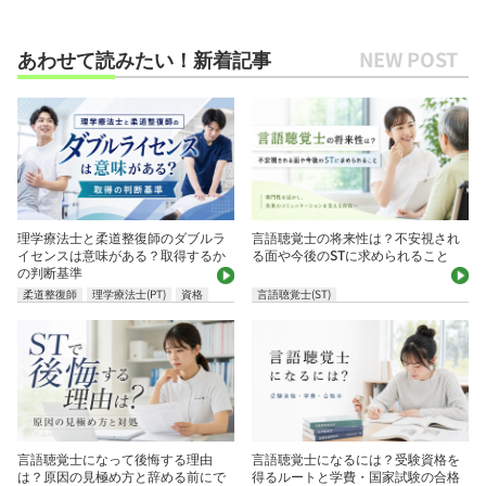
あわせて読みたい！新着記事
理学療法士と柔道整復師のダブルラ
言語聴覚士の将来性は？不安視され
イセンスは意味がある？取得するか
る面や今後のSTに求められること
の判断基準
柔道整復師
理学療法士(PT)
資格
言語聴覚士(ST)
言語聴覚士になって後悔する理由
言語聴覚士になるには？受験資格を
は？原因の見極め方と辞める前にで
得るルートと学費・国家試験の合格