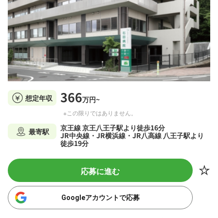
366
想定年収
万円~
※この限りではありません。
京王線 京王八王子駅より徒歩16分
最寄駅
JR中央線・JR横浜線・JR八高線 八王子駅より
徒歩19分
応募に進む
Googleアカウントで応募