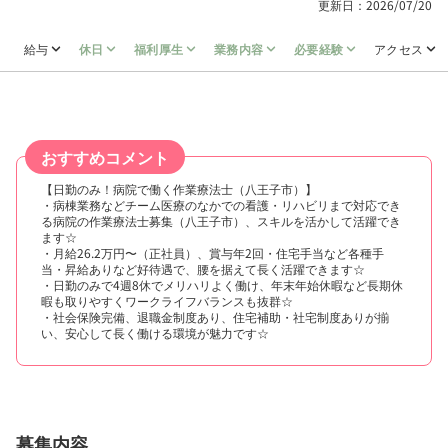
更新日：2026/07/20
給与
休日
福利厚生
業務内容
必要経験
アクセス
おすすめコメント
【日勤のみ！病院で働く作業療法士（八王子市）】
・病棟業務などチーム医療のなかでの看護・リハビリまで対応でき
る病院の作業療法士募集（八王子市）、スキルを活かして活躍でき
ます☆
・月給26.2万円〜（正社員）、賞与年2回・住宅手当など各種手
当・昇給ありなど好待遇で、腰を据えて長く活躍できます☆
・日勤のみで4週8休でメリハリよく働け、年末年始休暇など長期休
暇も取りやすくワークライフバランスも抜群☆
・社会保険完備、退職金制度あり、住宅補助・社宅制度ありが揃
い、安心して長く働ける環境が魅力です☆
募集内容