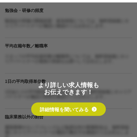
勉強会・研修の頻度
勉強会や研修の開催頻度・参加体制については、無料登録後にキ
ャリアパートナーが施設に確認のうえお伝えします。
平均在籍年数／離職率
スタッフの平均在籍年数や離職率については、無料登録後にキャ
リアパートナーが最新の実績をお調べしてお伝えします。
1日の平均取得単位数
より詳しい求人情報も
お伝えできます！
1日あたりの平均取得単位数や担当人数は、無料登録後にキャリア
パートナーが施設の実態を確認のうえお伝えします。
詳細情報を聞いてみる
臨床業務以外の割合
書類業務やカンファレンスなど臨床以外の業務割合は、無料登録
後にキャリアパートナーが施設の働き方を確認のうえお伝えしま
す。