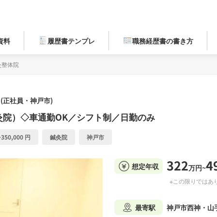
資料
履歴書テンプレ
職務経歴書の書き方
灸整体院
(正社員・神戸市)
灸院）◇車通勤OK／シフト制／日勤のみ
350,000 円
鍼灸院
神戸市
322
4
想定年収
万円~
※この限りではあ
最寄駅
神戸市西神・山