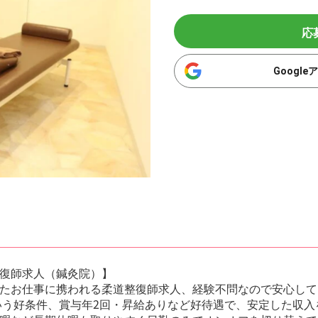
応
Googl
復師求人（鍼灸院）】
たお仕事に携われる柔道整復師求人、経験不問なので安心して
という好条件、賞与年2回・昇給ありなど好待遇で、安定した収