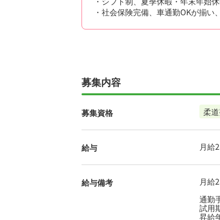
・シフト制、夏季休暇・年末年始休
・社会保険完備、車通勤OKが揃い
募集内容
柔道
募集資格
月給23
給与
月給23
給与備考
通勤
試用
昇給