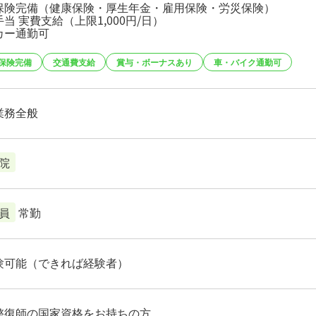
保険完備（健康保険・厚生年金・雇用保険・労災保険）
当 実費支給（上限1,000円/日）
カー通勤可
保険完備
交通費支給
賞与・ボーナスあり
車・バイク通勤可
業務全般
院
員
常勤
験可能（できれば経験者）
整復師の国家資格をお持ちの方