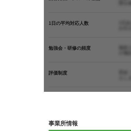
態を
1日
1日の平均対応人数
お伝
施術
勉強会・研修の頻度
が施
昇給
評価制度
えし
事業所情報