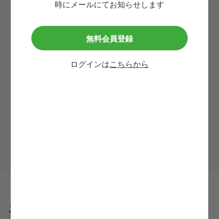
時にメールにてお知らせします
携帯番号
必須
無料会員登録
メールアドレス
必須
ログインは
こちらから
利用規約
等に同意して
この求人に問い合わせる
ご応募・ご利用の流れ