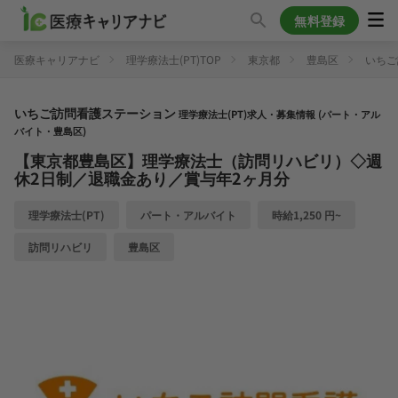
無料登録
医療キャリアナビ
理学療法士(PT)TOP
東京都
豊島区
いちご
いちご訪問看護ステーション
理学療法士(PT)求人・募集情報 (パート・アル
バイト・豊島区)
【東京都豊島区】理学療法士（訪問リハビリ）◇週
休2日制／退職金あり／賞与年2ヶ月分
理学療法士(PT)
パート・アルバイト
時給1,250 円~
訪問リハビリ
豊島区