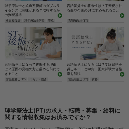
理学療法士と柔道整復師のダブルラ
言語聴覚士の将来性は？不安視され
イセンスは意味がある？取得するか
る面や今後のSTに求められること
の判断基準
柔道整復師
理学療法士(PT)
資格
言語聴覚士(ST)
言語聴覚士になって後悔する理由
言語聴覚士になるには？受験資格を
は？原因の見極め方と辞める前にで
得るルートと学費・国家試験の合格
きること
率を解説
言語聴覚士(ST)
つらい・悩み
言語聴覚士(ST)
資格
理学療法士(PT)の求人・転職・募集・給料に
関する情報収集はお済みですか？