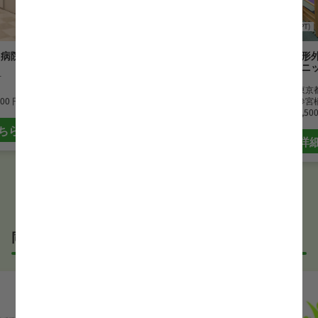
理学療法士(PT)
介護老人保健施設
理学療法士(PT)
ら病院
南大沢ホロス由木
南新宿整形
ョンクリニ
市
勤務地
東京都八王子市
最寄駅
南大沢駅
勤務地
東京
000 円
時給
1,500 円~
最寄駅
参宮
時給
1,50
ちら
詳細はこちら
詳
同じサービス形態の理学療法士(PT)求人