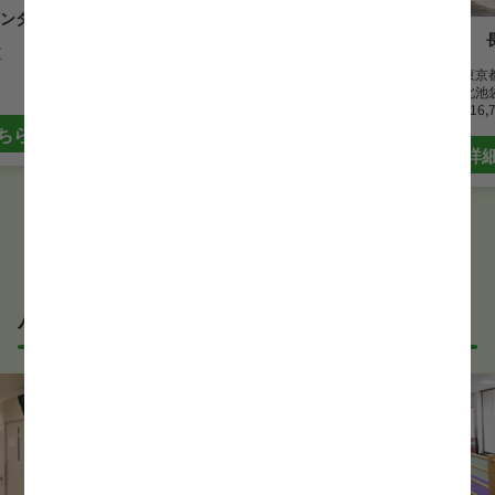
ンター 池袋
南池袋介護老人保健施設アバン
区
セ
勤務地
東京
勤務地
東京都豊島区
最寄駅
北池
最寄駅
都電雑司ヶ谷駅
月給
316,
月給
250,000 円~282,000 円
ちら
詳
詳細はこちら
パート・アルバイトの理学療法士(PT)求人