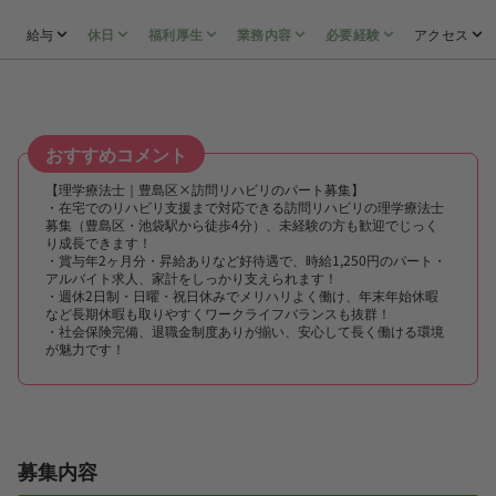
給与
休日
福利厚生
業務内容
必要経験
アクセス
おすすめコメント
【理学療法士｜豊島区×訪問リハビリのパート募集】
・在宅でのリハビリ支援まで対応できる訪問リハビリの理学療法士
募集（豊島区・池袋駅から徒歩4分）、未経験の方も歓迎でじっく
り成長できます！
・賞与年2ヶ月分・昇給ありなど好待遇で、時給1,250円のパート・
アルバイト求人、家計をしっかり支えられます！
・週休2日制・日曜・祝日休みでメリハリよく働け、年末年始休暇
など長期休暇も取りやすくワークライフバランスも抜群！
・社会保険完備、退職金制度ありが揃い、安心して長く働ける環境
が魅力です！
募集内容