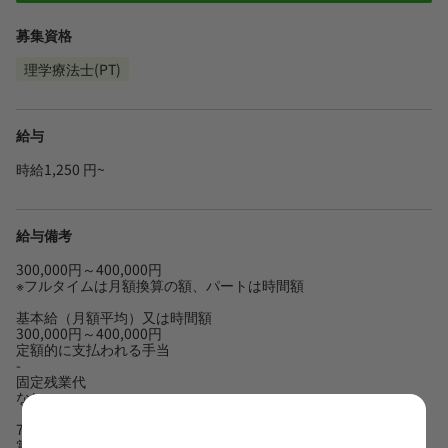
募集資格
理学療法士(PT)
給与
時給1,250 円~
給与備考
300,000円～400,000円
※フルタイムは月額換算の額、パートは時間額
基本給（月額平均）又は時間額
300,000円～400,000円
定額的に支払われる手当
-
固定残業代
なし
70j時間以上で60分1000円
賞与2か月＋個人実績