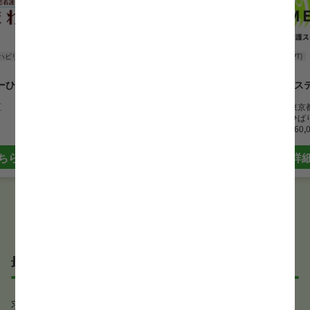
ハビリ
理学療法士(PT)
訪問リハビリ
理学療法士(PT)
ーひまわり
メディアス訪問看護ステーショ
訪問看護ステ
ン
区
勤務地
東京
勤務地
東京都大田区
最寄駅
ひば
最寄駅
矢口渡駅
月給
260,
月給
320,000 円~370,000 円
ちら
詳
詳細はこちら
最近見た求人
求人が見つかりませんでした。