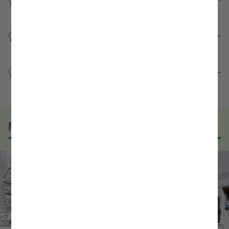
勤務体制や職場の雰囲気、研修制度など、どんな小さ
なことでも構いません。納得してから選考に進んでい
もちろんです！多くの医療機関では事前の職場見学を
ただけるよう、しっかりサポートさせていただきま
積極的に受け入れています。実際の職場環境や働く人
準備なしで応募しても問題ないですか？
す！
の様子を見ることで、より安心してご判断いただけま
求人内容について問い合わせる
す。
全く問題ございません！履歴書の書き方から面接対策
職場見学の日程調整もキャリアパートナーにお任せく
まで、一からサポートいたします。「転職を考え始め
WEB面接は可能ですか？
ださい！
たばかり」「何から始めればいいか分からない」とい
職場見学を希望する
う方の応募も大歓迎です！
実際に職場の雰囲気を知るために対面での面接をおす
すめしていますが、企業様によってはWEB面接を導入
しているところもあります。
同じエリアでおすすめの求人
事前に確認することは可能ですので、お気軽にお申し
付けください！
WEB面接可能か確認する
ック
理学療法士(PT)
介護老人保健施設
理学療法士(PT)