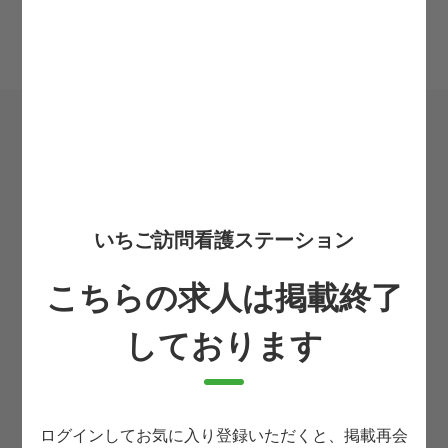
＼かんたん応募／
希望転職時期
必須
いちご訪問看護ステーション
お住まいの都道府県
必須
こちらの求人は掲載終了
お名前
必須
しております
生まれ年(西暦4桁)
必須
ログインしてお気に入り登録いただくと、掲載再会