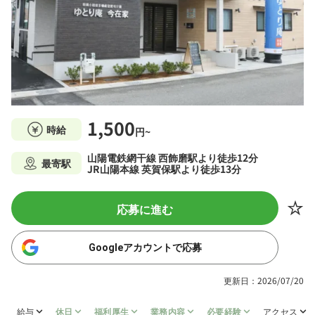
1,500
時給
円~
山陽電鉄網干線 西飾磨駅より徒歩12分
最寄駅
JR山陽本線 英賀保駅より徒歩13分
応募に進む
Googleアカウントで応募
更新日：2026/07/20
給与
休日
福利厚生
業務内容
必要経験
アクセス