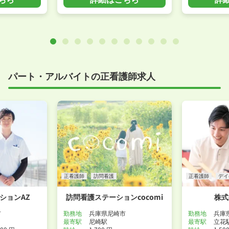
パート・アルバイトの正看護師求人
正看護師
訪問看護
正看護師
デイ
ションAZ
訪問看護ステーションcocomi
株式
市
勤務地
兵庫県尼崎市
勤務地
兵庫
最寄駅
尼崎駅
最寄駅
立花