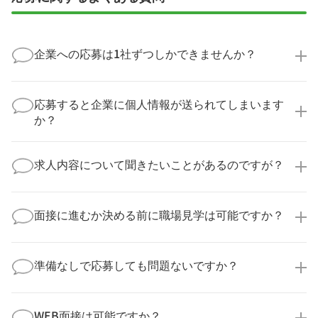
企業への応募は1社ずつしかできませんか？
いいえ、複数の企業様に同時にご応募いただけます。
実際に医療キャリアナビを利用して転職に成功した方
応募すると企業に個人情報が送られてしまいます
の多くは、複数応募して自分に合った職場を選ばれて
か？
います。
医療キャリアナビからご応募いただいた場合、直接企
業様に個人情報が送られることはありません！
求人内容について聞きたいことがあるのですが？
より詳細な求人情報をご確認いただいた上で、転職希
望時期に合わせてキャリアパートナーから応募企業様
求人票だけでは分からない詳細な情報について、確認
へ連絡をいたします。
してお答えいたします。
面接に進むか決める前に職場見学は可能ですか？
勤務体制や職場の雰囲気、研修制度など、どんな小さ
なことでも構いません。納得してから選考に進んでい
もちろんです！多くの医療機関では事前の職場見学を
ただけるよう、しっかりサポートさせていただきま
積極的に受け入れています。実際の職場環境や働く人
準備なしで応募しても問題ないですか？
す！
の様子を見ることで、より安心してご判断いただけま
求人内容について問い合わせる
す。
全く問題ございません！履歴書の書き方から面接対策
職場見学の日程調整もキャリアパートナーにお任せく
まで、一からサポートいたします。「転職を考え始め
WEB面接は可能ですか？
ださい！