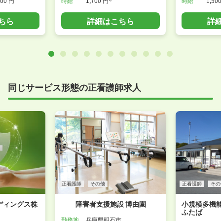
000 円
時給
1,700 円~
時給
1,50
ちら
詳細はこちら
詳
同じサービス形態の正看護師求人
正看護師
その他
正看護師
その
ディングス株
障害者支援施設 博由園
小規模多機
ふたば
勤務地
兵庫県明石市