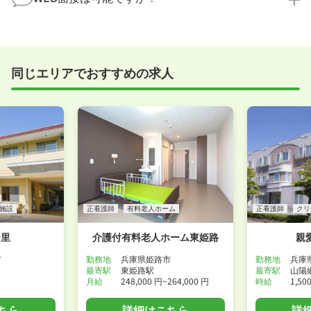
たばかり」「何から始めればいいか分からない」とい
職場見学を希望する
う方の応募も大歓迎です！
実際に職場の雰囲気を知るために対面での面接をおす
すめしていますが、企業様によってはWEB面接を導入
しているところもあります。
同じエリアでおすすめの求人
事前に確認することは可能ですので、お気軽にお申し
付けください！
WEB面接可能か確認する
施設
正看護師
有料老人ホーム
正看護師
クリ
乃里
介護付有料老人ホーム東姫路
親
市
勤務地
兵庫県姫路市
勤務地
兵庫
最寄駅
東姫路駅
最寄駅
山陽
月給
248,000 円~264,000 円
時給
1,50
ちら
詳細はこちら
詳