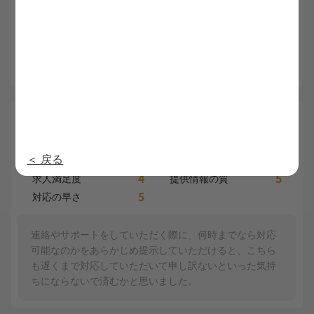
担当の方のお人柄がよく、気持ちよく転職先を見つける
ことができました。人間性の良さと仕事ができる方だっ
たので、安心して相談できました。
4.6
裕人 30代
総合
内定日：2025/3/13
＜ 戻る
5
4
利用満足度
担当者の質
4
5
求人満足度
提供情報の質
5
対応の早さ
連絡やサポートをしていただく際に、何時までなら対応
可能なのかをあらかじめ提示していただけると、こちら
も遅くまで対応していただいて申し訳ないといった気持
ちにならないで済むかと思いました。