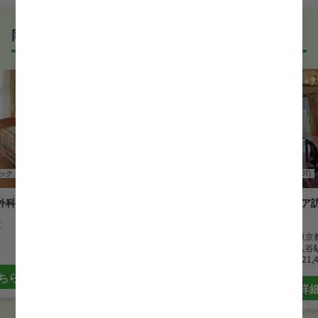
すめしていますが、企業様によってはWEB面接を導入
しているところもあります。
同じエリアでおすすめの求人
事前に確認することは可能ですので、お気軽にお申し
付けください！
WEB面接可能か確認する
ック
作業療法士(OT)
児童発達支援
作業療法士(OT)
外科
Ring Grow 株式会社
オハナケア
ン根岸
区
勤務地
東京都台東区
最寄駅
上野広小路駅
勤務地
東京
月給
225,000 円~285,000 円
最寄駅
入谷
月給
321,
ちら
詳細はこちら
詳