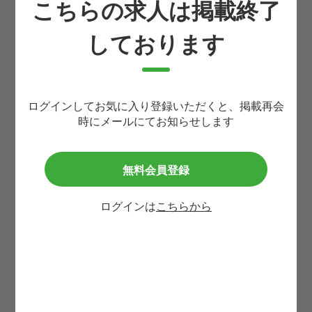
こちらの求人は掲載終了
お住まいの都道府県
しております
必須
お名前
必須
ログインしてお気に入り登録いただくと、掲載再会
時にメールにてお知らせします
生まれ年(西暦4桁)
必須
無料会員登録
携帯番号
ログインは
こちらから
必須
メールアドレス
必須