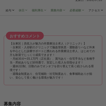
給与
休日
福利厚生
業務内容
必要経験
アクセス
おすすめコメント
【台東区｜高収入が魅力の作業療法士求人（クリニック）】
・台東区・入谷駅のクリニックで脳血管疾患・運動器リハなど外来
を中心とした診療サポートに携われる作業療法士求人、はじめての
方も歓迎でじっくり成長できます！
・月給30.6〜35.1万円（正社員）、賞与あり・住宅手当など各種手
当・昇給ありなど好待遇で、安定した収入を目指せます！
・週休2日制、日勤のみでオンオフを切り替えて長く続けられる環
境です！
・退職金制度あり、住宅補助・社宅制度あり、食事補助ありが揃
い、安心して長く働ける環境が魅力です！
募集内容