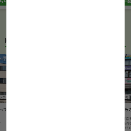
ちら
詳
同じサービス形態の作業療法士(OT)求人
ック
作業療法士(OT)
クリニック
作業療法士(OT)
バー会 林整
こころのホスピタル町田 療法人
しら
社団 天紀会
勤務地
東京
市
勤務地
東京都町田市
最寄駅
高円
最寄駅
南大沢駅
月給
325,