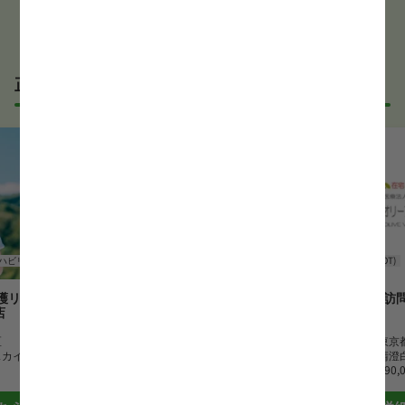
正社員の作業療法士(OT)求人
ハビリ
作業療法士(OT)
訪問リハビリ
作業療法士(OT)
護リハビリス
たばこま訪問看護ステーション
オリーブ訪
店
ーション
勤務地
東京都北区
区
最寄駅
駒込駅
勤務地
東京
スカイツリー駅
月給
270,000 円~390,000 円
最寄駅
清澄
月給
290,
詳細はこちら