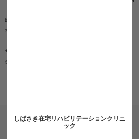
設立年月日
2024年2月1日
サービス提供地域
台東区
＼かんたん応募／
しばさき在宅リハビリテーションクリニ
ック
希望転職時期
必須