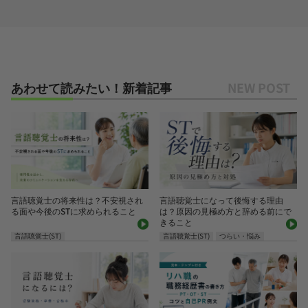
あわせて読みたい！新着記事
言語聴覚士の将来性は？不安視され
言語聴覚士になって後悔する理由
る面や今後のSTに求められること
は？原因の見極め方と辞める前にで
きること
言語聴覚士(ST)
言語聴覚士(ST)
つらい・悩み