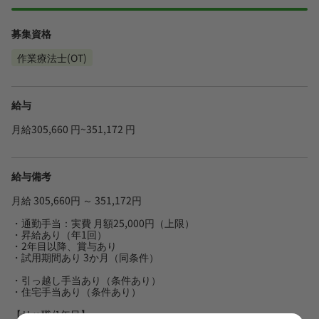
募集資格
作業療法士(OT)
給与
月給305,660 円~351,172 円
給与備考
月給 305,660円 ～ 351,172円
・通勤手当：実費 月額25,000円（上限）
・昇給あり（年1回）
・2年目以降、賞与あり
・試用期間あり 3か月（同条件）
・引っ越し手当あり（条件あり）
・住宅手当あり（条件あり）
【リハ職/1年目】