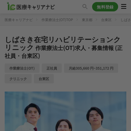
無料登録
医療キャリアナビ
作業療法士(OT)TOP
東京都
台東区
しばさ
しばさき在宅リハビリテーションク
リニック
作業療法士(OT)求人・募集情報 (正
社員・台東区)
作業療法士(OT)
正社員
月給305,660 円~351,172 円
クリニック
台東区