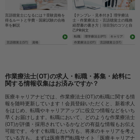
言語聴覚士になるには？受験資格を
【テンプレ・見本付き】理学療法
得るルートと学費・国家試験の合格
士・作業療法士・言語聴覚士の職務
率を解説
経歴書の書き方｜項目別のコツと自
己PR例文
転職
理学療法士(PT)
キャリア
言語聴覚士(ST)
資格
作業療法士(OT)
言語聴覚士(ST)
作業療法士(OT)の求人・転職・募集・給料に
関する情報収集はお済みですか？
医療キャリアナビでは、作業療法士(OT)の転職に関する情
報を随時更新しています！会員登録いただくと、新着求人
をはじめ、転職やキャリアアップに役立つ情報などをいち
早くお届けします。転職において、どのような作業療法士
(OT)が評価・採用されているかなどの有益な情報もお伝え
可能です。今すぐ転職したい方も、将来のキャリアを考え
ている方も、まずは医療専門転職サイト「医療キャリアナ