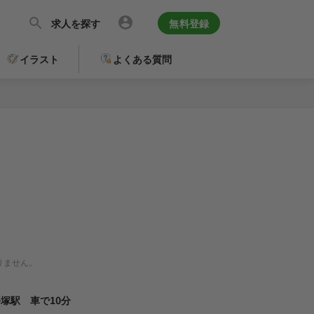
求人を探す
無料登録
イラスト
よくある質問
りません。
平塚駅 車で10分