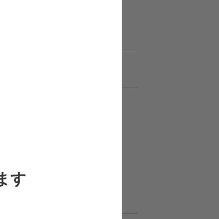
てやすいです！！
を付与
時間参照）
調整休日を付与）
ます