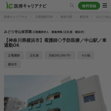
無料登録
医療キャリアナビ
正看護師TOP
神奈川県
横浜市
みどり寺山
みどり寺山保育園
正看護師求人・募集情報 (正社員・横浜市)
【神奈川県横浜市】看護師◇予防医療／中山駅／車
通勤OK
正看護師
正社員
月給260,000 円~
その他
横浜市