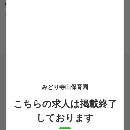
施設規模/病床
入所定員126名
＼かんたん応募／
希望転職時期
必須
みどり寺山保育園
お住まいの都道府県
こちらの求人は掲載終了
必須
しております
お名前
必須