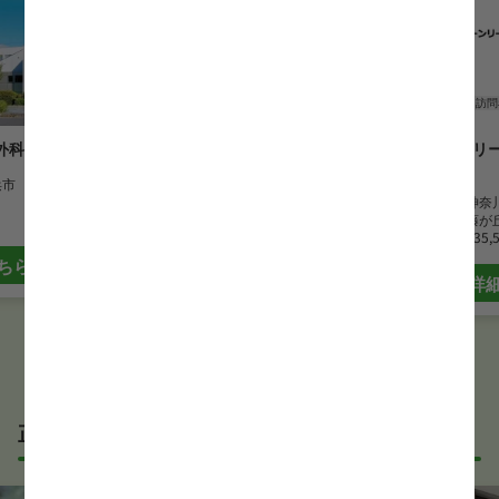
正看護師
訪問看護
正看護師
訪問
外科
あっぷる保土ヶ谷ケアステーシ
グリーンリ
ョン
ーム
浜市
勤務地
神奈川県横浜市
勤務地
神奈
最寄駅
天王町駅
最寄駅
藤が
月給
273,997 円~370,000 円
月給
335,
ちら
詳細はこちら
詳
正社員の正看護師求人