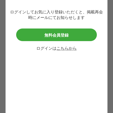
ログインしてお気に入り登録いただくと、掲載再会
生まれ年(西暦4桁)
必須
時にメールにてお知らせします
無料会員登録
携帯番号
必須
ログインは
こちらから
メールアドレス
必須
利用規約
等に同意して
この求人に問い合わせる