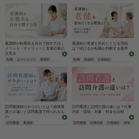
看護師が転職先を自分で探す方法｜
看護師が老健を辞めたくなる理由
メリット・デメリットと直接応募の
は？続けるか転職か判断する基準
注意点
転職
エージェント
看護師
転職
看護師
介護施設
訪問看護師のやりがいとは？病棟看
訪問看護と訪問介護の違いは？仕事
護との違いと訪問看護で得られるも
内容・資格・対象・料金を比較
の
訪問看護
看護師
訪問看護
仕事内容
介護施設
資格