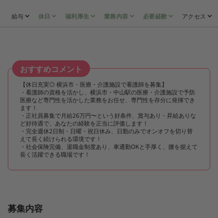
給与
休日
福利厚生
業務内容
必要経験
アクセス
おすすめコメント
【休日充実◎ 横浜市・医療・介護施設で看護師を募集】
・看護師の資格を活かし、横浜市・中山駅の医療・介護施設で予防
医療など専門性を活かした業務をお任せ、専門性を存分に発揮でき
ます！
・正社員募集で月給26万円〜という好条件、賞与あり・昇給ありな
ど好待遇で、あなたの経験を正当に評価します！
・完全週休2日制・日曜・祝日休み、日勤のみでオンオフを切り替
えて長く続けられる環境です！
・社会保険完備、退職金制度あり、車通勤OKと手厚く、腰を据えて
長く活躍できる職場です！
募集内容