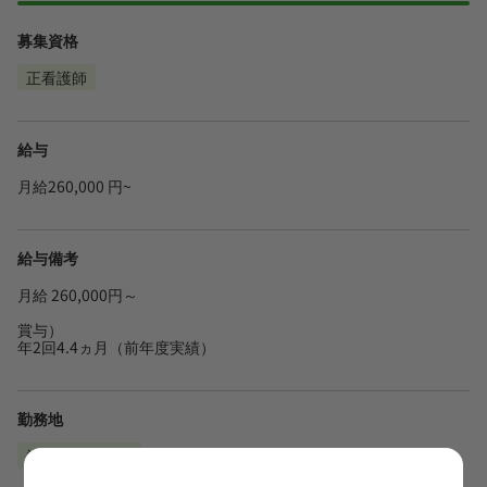
募集資格
正看護師
給与
月給260,000 円~
給与備考
月給 260,000円～
賞与）
年2回4.4ヵ月（前年度実績）
勤務地
神奈川県横浜市