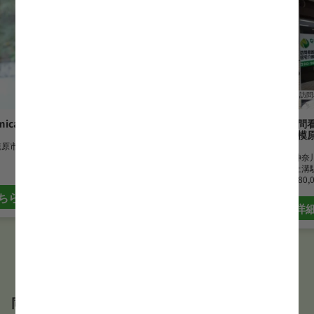
正看護師
訪問看護
正看護師
訪問
ical
あっぷる保土ヶ谷ケアステーシ
なごみ訪問
ョン
ション相模
模原市
勤務地
神奈川県横浜市
勤務地
神奈
最寄駅
天王町駅
最寄駅
上溝
月給
273,997 円~370,000 円
月給
280,
ちら
詳細はこちら
詳
同じサービス形態の正看護師求人