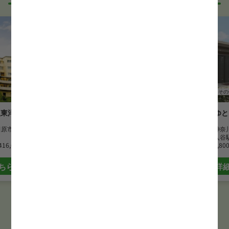
正看護師
その他
正看護師
その
人東洋会
土と愛子供の家保育所
ゆと
田原市
勤務地
神奈川県横浜市
勤務地
神奈
最寄駅
鶴ヶ峰駅
最寄駅
入谷
416,666 円
時給
1,500 円~
時給
1,80
ちら
詳細はこちら
詳