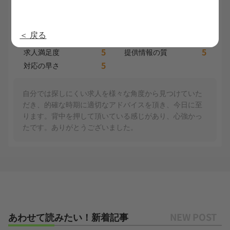
5.0
山内 50代
総合
内定日：2025/2/22
＜ 戻る
5
5
利用満足度
担当者の質
5
5
求人満足度
提供情報の質
5
対応の早さ
自分では探しにくい求人を様々な角度から見つけていた
だき、的確な時期に適切なアドバイスを頂き、今日に至
ります。背中を押して頂いている感じがあり、心強かっ
たです。ありがとうございました。
あわせて読みたい！新着記事