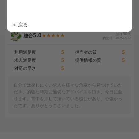
ころを偶然にも紹介してくださり、とても満足していま
す。
＜ 戻る
5.0
山内 50代
総合
内定日：2025/2/22
5
5
利用満足度
担当者の質
5
5
求人満足度
提供情報の質
5
対応の早さ
自分では探しにくい求人を様々な角度から見つけていた
だき、的確な時期に適切なアドバイスを頂き、今日に至
ります。背中を押して頂いている感じがあり、心強かっ
たです。ありがとうございました。