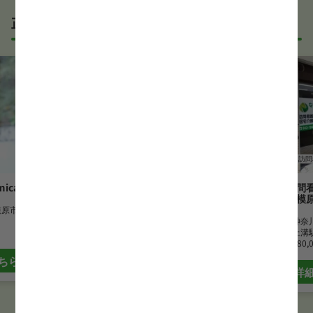
正社員の正看護師求人
正看護師
訪問看護
正看護師
訪問
ical
あっぷる保土ヶ谷ケアステーシ
なごみ訪問
ョン
ション相模
模原市
勤務地
神奈川県横浜市
勤務地
神奈
最寄駅
天王町駅
最寄駅
上溝
月給
273,997 円~370,000 円
月給
280,
ちら
詳細はこちら
詳