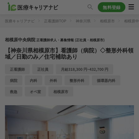
無料登録
医療キャリアナビ
正看護師TOP
神奈川県
相模原市
相模原中
相模原中央病院
正看護師求人・募集情報 (正社員・相模原市)
【神奈川県相模原市】看護師（病院）◇整形外科領
域／日勤のみ／住宅補助あり
正看護師
正社員
月給318,300 円~432,700 円
病院
内科
外科
整形外科
循環器内科
救急
オペ室
相模原市