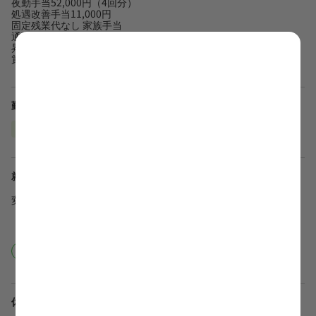
夜勤手当52,000円（4回分）
処遇改善手当11,000円
固定残業代なし 家族手当
通勤手当実費支給 上限月額50,000円
昇給 月あたり1.50％～2.50％（実績）
賞与 年2回 計 4.00ヶ月分（実績） 試用期間3ヶ月 同条件
勤務地
神奈川県相模原市
就業時間
変形労働時間制（1ヵ月単位）
（1） 8:30～17:00 休憩60分
（2） 16:30～翌9:00 休憩120分 時間外労働あり 月平均6.6時間
17時退社
休憩時間