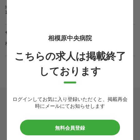
地域包括ケア病棟入院料1及び地域包括ケア入院医療管理料
1（13:1）
サービス提供地域
相模原中央病院
相模原市
こちらの求人は掲載終了
しております
＼かんたん応募／
ログインしてお気に入り登録いただくと、掲載再会
時にメールにてお知らせします
希望転職時期
必須
無料会員登録
お住まいの都道府県
必須