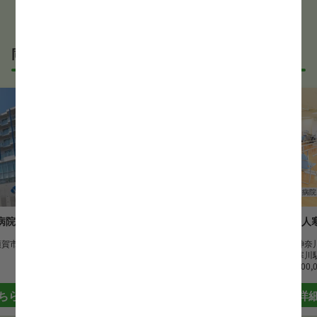
同じサービス形態の正看護師求人
正看護師
病院
正看護師
病院
病院
湘南ホスピタル
宗教法人
須賀市
勤務地
神奈川県藤沢市
勤務地
神奈
最寄駅
辻堂駅
最寄駅
寒川
時給
1,600 円~
月給
300,
ちら
詳細はこちら
詳