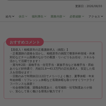
更新日：2026/08/03
給与
休日
福利厚生
業務内容
必要経験
アクセス
おすすめコメント
【高収入！相模原市の正看護師求人（病院）】
・正看護師の資格を活かし、相模原市の病院で整形外科領域・外来
対応などチーム医療のなかでの看護・リハビリをお任せ、スキルを
活かして活躍できます！
・賞与年2回・資格手当・住宅手当・家族手当など各種手当・昇給
ありなど好待遇で、月給31.8〜43.3万円の正社員求人、安定した収
入を目指せます！
・日勤のみで年間休日112日でメリハリよく働け、夏季休暇・年末
年始休暇・リフレッシュ休暇など長期休暇も取りやすくワークライ
フバランスも抜群！
・社会保険完備、退職金制度あり、住宅補助・社宅制度ありが揃
い、安心して長く働ける環境が魅力です！