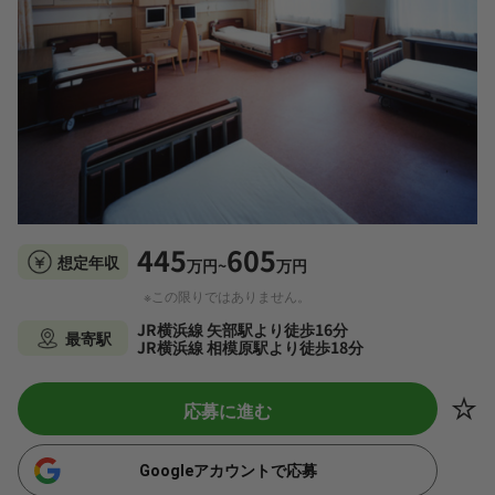
445
605
想定年収
万円~
万円
※この限りではありません。
JR横浜線 矢部駅より徒歩16分
最寄駅
JR横浜線 相模原駅より徒歩18分
応募に進む
Googleアカウントで応募