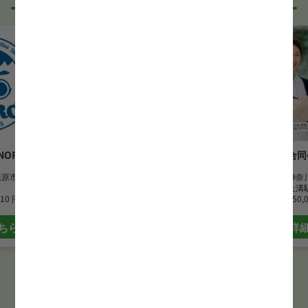
付けください！
WEB面接可能か確認する
正看護師
訪問看護
正看護師
訪問
ORRO
なごみ訪問看護リハビリステー
合同会
ション相模原中央
模原市
勤務地
神奈
勤務地
神奈川県相模原市
最寄駅
上溝
010 円
最寄駅
上溝駅
月給
350,
月給
280,000 円~300,000 円
ちら
詳
詳細はこちら