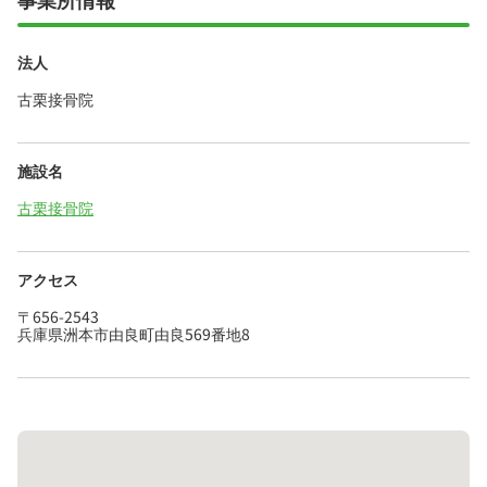
法人
古栗接骨院
施設名
古栗接骨院
アクセス
〒656-2543
兵庫県洲本市由良町由良569番地8