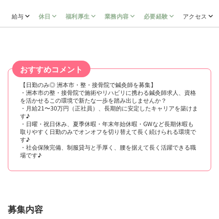
給与
休日
福利厚生
業務内容
必要経験
アクセス
おすすめコメント
【日勤のみ◎ 洲本市・整・接骨院で鍼灸師を募集】
・洲本市の整・接骨院で施術やリハビリに携わる鍼灸師求人、資格
を活かせるこの環境で新たな一歩を踏み出しませんか？
・月給21〜30万円（正社員）、長期的に安定したキャリアを築けま
す♪
・日曜・祝日休み、夏季休暇・年末年始休暇・GWなど長期休暇も
取りやすく日勤のみでオンオフを切り替えて長く続けられる環境で
す♪
・社会保険完備、制服貸与と手厚く、腰を据えて長く活躍できる職
場です♪
募集内容