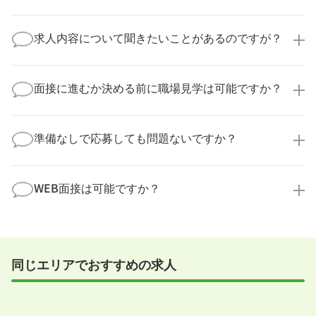
います。
医療キャリアナビからご応募いただいた場合、直接企
業様に個人情報が送られることはありません！
求人内容について聞きたいことがあるのですが？
より詳細な求人情報をご確認いただいた上で、転職希
望時期に合わせてキャリアパートナーから応募企業様
求人票だけでは分からない詳細な情報について、確認
へ連絡をいたします。
してお答えいたします。
面接に進むか決める前に職場見学は可能ですか？
勤務体制や職場の雰囲気、研修制度など、どんな小さ
なことでも構いません。納得してから選考に進んでい
もちろんです！多くの医療機関では事前の職場見学を
ただけるよう、しっかりサポートさせていただきま
積極的に受け入れています。実際の職場環境や働く人
準備なしで応募しても問題ないですか？
す！
の様子を見ることで、より安心してご判断いただけま
求人内容について問い合わせる
す。
全く問題ございません！履歴書の書き方から面接対策
職場見学の日程調整もキャリアパートナーにお任せく
まで、一からサポートいたします。「転職を考え始め
WEB面接は可能ですか？
ださい！
たばかり」「何から始めればいいか分からない」とい
職場見学を希望する
う方の応募も大歓迎です！
実際に職場の雰囲気を知るために対面での面接をおす
すめしていますが、企業様によってはWEB面接を導入
しているところもあります。
同じエリアでおすすめの求人
事前に確認することは可能ですので、お気軽にお申し
付けください！
WEB面接可能か確認する