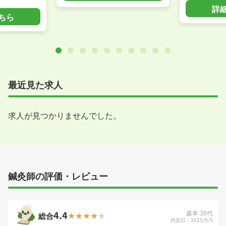
詳
ちら
最近見た求人
求人が見つかりませんでした。
鍼灸師の評価・レビュー
4.4
森本 30代
総合
内定日：2025/9/5