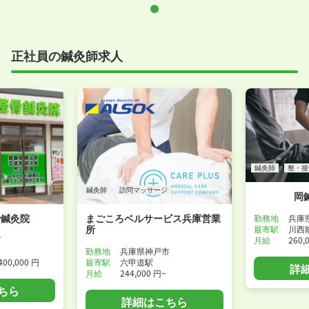
正社員の鍼灸師求人
鍼灸師
整・接
鍼灸師
訪問マッサージ
岡
骨鍼灸院
まごころベルサービス兵庫営業
勤務地
兵庫
所
最寄駅
川西
月給
260,
町
勤務地
兵庫県神戸市
400,000 円
最寄駅
六甲道駅
詳
月給
244,000 円~
ちら
詳細はこちら