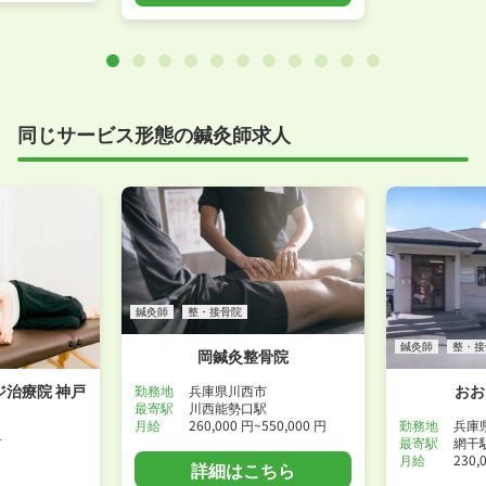
同じサービス形態の鍼灸師求人
鍼灸師
整・接骨院
鍼灸師
整・接
岡鍼灸整骨院
治療院 神戸
おお
勤務地
兵庫県川西市
最寄駅
川西能勢口駅
月給
260,000 円~550,000 円
勤務地
兵庫
市
最寄駅
網干
月給
230,
詳細はこちら