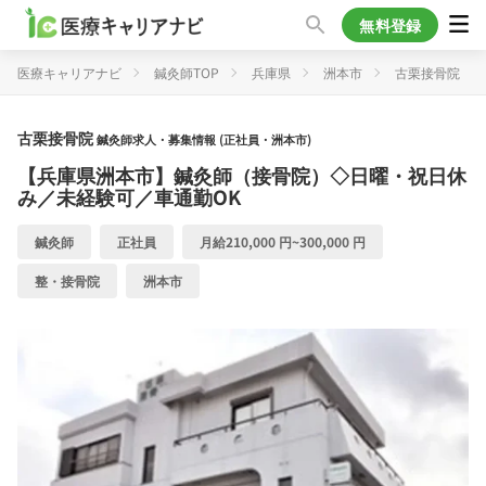
無料登録
医療キャリアナビ
鍼灸師TOP
兵庫県
洲本市
古栗接骨院
古栗接骨院
鍼灸師求人・募集情報 (正社員・洲本市)
【兵庫県洲本市】鍼灸師（接骨院）◇日曜・祝日休
み／未経験可／車通勤OK
鍼灸師
正社員
月給210,000 円~300,000 円
整・接骨院
洲本市