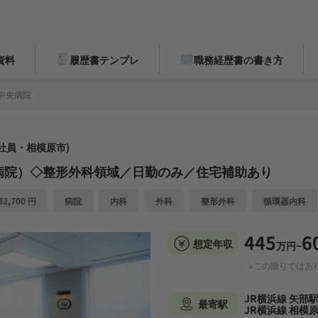
資料
履歴書テンプレ
職務経歴書の書き方
中央病院
社員・相模原市)
病院）◇整形外科領域／日勤のみ／住宅補助あり
2,700 円
病院
内科
外科
整形外科
循環器内科
445
6
想定年収
万円~
※この限りではあ
JR横浜線 矢部
最寄駅
JR横浜線 相模