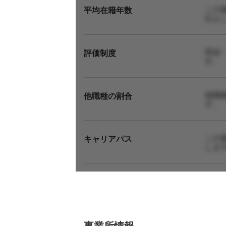
この
平均在籍年数
伝え
昇給
評価制度
す。
他職
他職種の割合
す。
この
キャリアパス
しま
事業所情報