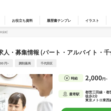
お役立ち資料
履歴書テンプレ
イラスト
神保町
求人・募集情報 (パート・アルバイト・千
00 円~
調剤薬局
千代田区
2,000
時給
円~
都営三田線・都
最寄駅
徒歩2分
東京メトロ東西