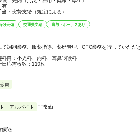
保険：完備（労災・雇用・健康・厚生）
：有
手当：実費支給（規定による）
保険完備
交通費支給
賞与・ボーナスあり
にて調剤業務、服薬指導、薬歴管理、OTC業務を行っていただ
箋科目：小児科、内科、耳鼻咽喉科
一日応需枚数：110枚
薬局
ト・アルバイト
非常勤
者優遇