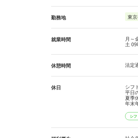
東京
勤務地
月～金
就業時間
土 0
法定
休憩時間
シフ
休日
平日
夏季休
年末
シフ