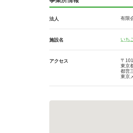
有限
法人
いち
施設名
〒101
アクセス
東京
都営
東京