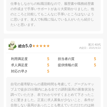
仕事をしながらの転職活動なので、履歴書や職務経歴書
の作成まで手厚いサポートがあり大変助かりました。他
のところと比較してもこんなに手厚いところはないよう
に思います。友人で転職に悩んでいる人がいたら紹介し
たいと思います。
5.0
尾川 40代
総合
内定日：2025/4/22
5
5
利用満足度
担当者の質
5
5
求人満足度
提供情報の質
5
対応の早さ
自宅の最寄駅からの通勤時間を考慮して、グーグルマッ
プ上で徒歩15分圏内にある全ての調剤薬局の募集状況を
調べていただき、表でわかりやすくまとめて下さったこ
とに驚きました。正直に求人募集が少ないこと、条件が
合致しない薬局があったことも教えていただけたのは納