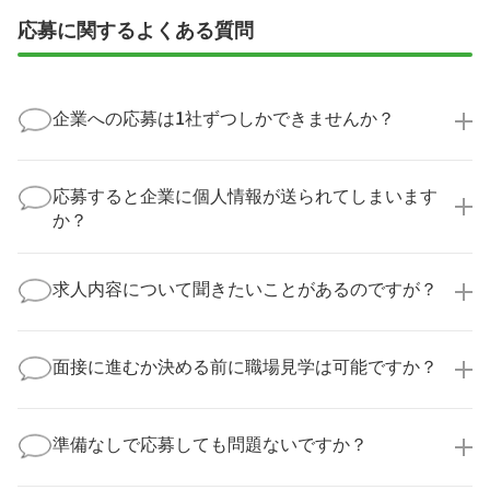
応募に関するよくある質問
企業への応募は1社ずつしかできませんか？
いいえ、複数の企業様に同時にご応募いただけます。
実際に医療キャリアナビを利用して転職に成功した方
応募すると企業に個人情報が送られてしまいます
の多くは、複数応募して自分に合った職場を選ばれて
か？
います。
医療キャリアナビからご応募いただいた場合、直接企
業様に個人情報が送られることはありません！
求人内容について聞きたいことがあるのですが？
より詳細な求人情報をご確認いただいた上で、転職希
望時期に合わせてキャリアパートナーから応募企業様
求人票だけでは分からない詳細な情報について、確認
へ連絡をいたします。
してお答えいたします。
面接に進むか決める前に職場見学は可能ですか？
勤務体制や職場の雰囲気、研修制度など、どんな小さ
なことでも構いません。納得してから選考に進んでい
もちろんです！多くの医療機関では事前の職場見学を
ただけるよう、しっかりサポートさせていただきま
積極的に受け入れています。実際の職場環境や働く人
準備なしで応募しても問題ないですか？
す！
の様子を見ることで、より安心してご判断いただけま
求人内容について問い合わせる
す。