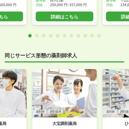
500,000 円
月給
250,000 円~357,000 円
月給
234,
ちら
詳細はこちら
詳
同じサービス形態の薬剤師求人
薬剤師
調剤薬局
薬剤師
調剤薬
薬局
大宝調剤薬局
ひ