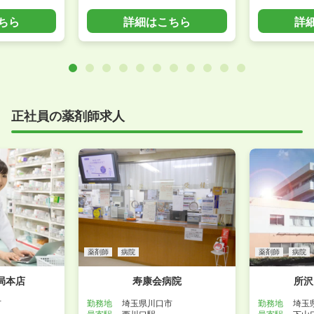
ちら
詳細はこちら
詳
正社員の薬剤師求人
薬剤師
病院
薬剤師
病院
局本店
寿康会病院
所沢
市
勤務地
埼玉県川口市
勤務地
埼玉
最寄駅
西川口駅
最寄駅
下山