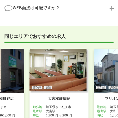
全く問題ございません！履歴書の書き方から面接対策
職場見学の日程調整もキャリアパートナーにお任せく
まで、一からサポートいたします。「転職を考え始め
WEB面接は可能ですか？
ださい！
たばかり」「何から始めればいいか分からない」とい
職場見学を希望する
う方の応募も大歓迎です！
実際に職場の雰囲気を知るために対面での面接をおす
すめしていますが、企業様によってはWEB面接を導入
しているところもあります。
同じエリアでおすすめの求人
事前に確認することは可能ですので、お気軽にお申し
付けください！
WEB面接可能か確認する
薬剤師
病院
薬剤師
調剤薬
和町谷店
大宮双愛病院
マリオ
たま市
勤務地
埼玉県さいたま市
勤務地
埼玉
最寄駅
大宮駅
最寄駅
大和
461,000 円
時給
1,900 円~2,200 円
時給
1,80