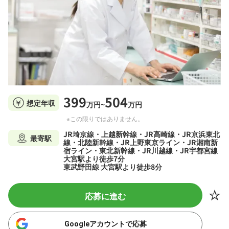
399
504
想定年収
万円~
万円
※この限りではありません。
JR埼京線・上越新幹線・JR高崎線・JR京浜東北
最寄駅
線・北陸新幹線・JR上野東京ライン・JR湘南新
宿ライン・東北新幹線・JR川越線・JR宇都宮線
大宮駅より徒歩7分
東武野田線 大宮駅より徒歩8分
応募に進む
Googleアカウントで応募