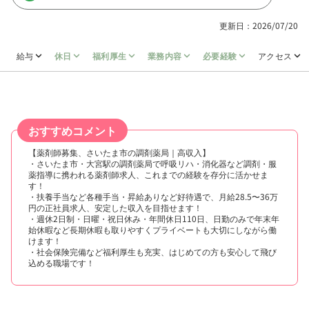
更新日：2026/07/20
給与
休日
福利厚生
業務内容
必要経験
アクセス
おすすめコメント
【薬剤師募集、さいたま市の調剤薬局｜高収入】
・さいたま市・大宮駅の調剤薬局で呼吸リハ・消化器など調剤・服
薬指導に携われる薬剤師求人、これまでの経験を存分に活かせま
す！
・扶養手当など各種手当・昇給ありなど好待遇で、月給28.5〜36万
円の正社員求人、安定した収入を目指せます！
・週休2日制・日曜・祝日休み・年間休日110日、日勤のみで年末年
始休暇など長期休暇も取りやすくプライベートも大切にしながら働
けます！
・社会保険完備など福利厚生も充実、はじめての方も安心して飛び
込める職場です！