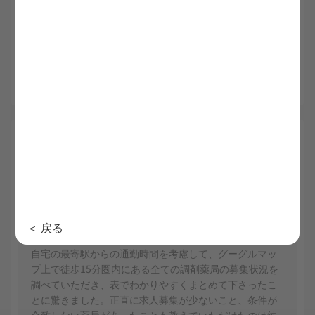
仕事をしながらの転職活動なので、履歴書や職務経歴書
の作成まで手厚いサポートがあり大変助かりました。他
のところと比較してもこんなに手厚いところはないよう
に思います。友人で転職に悩んでいる人がいたら紹介し
たいと思います。
5.0
尾川 40代
総合
内定日：2025/4/22
5
5
利用満足度
担当者の質
5
5
求人満足度
提供情報の質
5
対応の早さ
＜ 戻る
自宅の最寄駅からの通勤時間を考慮して、グーグルマッ
プ上で徒歩15分圏内にある全ての調剤薬局の募集状況を
調べていただき、表でわかりやすくまとめて下さったこ
とに驚きました。正直に求人募集が少ないこと、条件が
合致しない薬局があったことも教えていただけたのは納