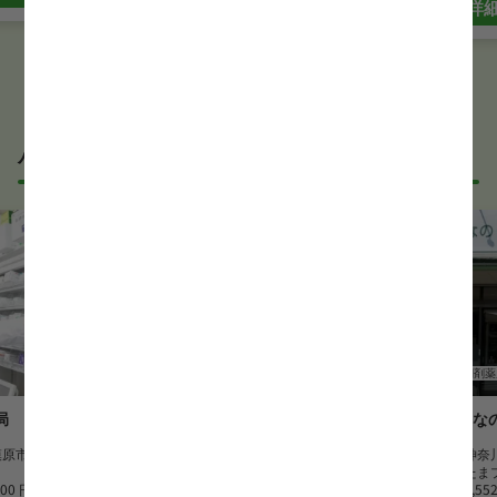
詳
パート・アルバイトの薬剤師求人
薬剤師
調剤薬局
薬剤師
調剤薬
局
だるま薬局
みんな
模原市
勤務地
神奈川県横浜市
勤務地
神奈
最寄駅
阪東橋駅
最寄駅
たま
300 円
時給
2,000 円~
時給
1,55