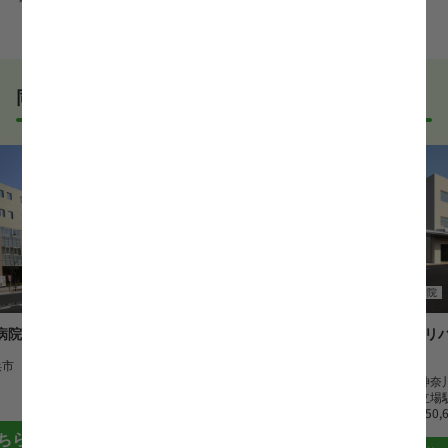
たばかり」「何から始めればいいか分からない」とい
職場見学を希望する
う方の応募も大歓迎です！
実際に職場の雰囲気を知るために対面での面接をおす
すめしていますが、企業様によってはWEB面接を導入
しているところもあります。
同じエリアでおすすめの求人
事前に確認することは可能ですので、お気軽にお申し
付けください！
WEB面接可能か確認する
薬剤師
病院
薬剤師
病院
病院
ゆめが丘総合病院
戸塚共立リ
院
浜市
勤務地
神奈川県横浜市
最寄駅
ゆめが丘駅
勤務地
神奈
月給
232,000 円~322,000 円
最寄駅
立場
月給
250,
ちら
詳細はこちら