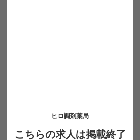
希望転職時期
必須
お住まいの都道府県
必須
お名前
必須
生まれ年(西暦4桁)
必須
携帯番号
必須
ヒロ調剤薬局
こちらの求人は掲載終了
メールアドレス
必須