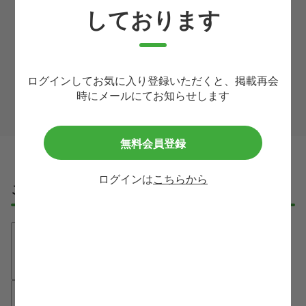
しております
利用規約
等に同意して
ログインしてお気に入り登録いただくと、掲載再会
この求人に問い合わせる
時にメールにてお知らせします
無料会員登録
ログインは
こちらから
ご応募・ご利用の流れ
①無料登録
たった30秒で、必要最低限の情報入力
だけでご登録が完了します！
②ご希望条件のヒアリング
医療業界に詳しいエージェントが、