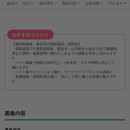
給与
休日
福利厚生
業務内容
必要経験
アクセス
おすすめコメント
【薬剤師募集、横浜市の調剤薬局｜高時給】
・調剤薬局での薬剤師募集、横浜市・山手駅から徒歩13分で服薬指
導など調剤・服薬指導に携わりこれまでの経験を存分に活かせます
♪
・パート募集で時給2,500円という好条件、スキマ時間も活かして
働けます♪
・シフト制でメリハリよく働け、ワークライフバランスも抜群♪
・各種保険・休暇制度が揃い、安心して長く働ける環境が魅力です
♪
募集内容
募集資格