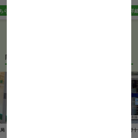
ちら
詳細はこちら
詳
同じサービス形態の薬剤師求人
薬剤師
調剤薬局
薬剤師
調剤薬
薬局
佐野十全堂薬局秦野駅前店
佐野十