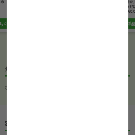
浜市
勤務地
神奈川県秦野市
勤務地
神奈
最寄駅
秦野駅
最寄駅
秦野
月給
360,000 円~
月給
360,
ちら
詳細はこちら
詳
最近見た求人
求人が見つかりませんでした。
薬剤師の評価・レビュー