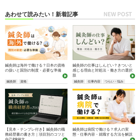
あわせて読みたい！新着記事
鍼灸師は海外で働ける？日本の資格
鍼灸師の仕事はしんどい？きついと
の扱いと国別の制度・必要な準備
感じる理由と対処法・働き方の選択
肢
鍼灸師
資格
鍼灸師
仕事内容
つらい・悩み
【見本・テンプレ付き】鍼灸師の職
鍼灸師は病院で働ける？求人の実
務経歴書の書き方｜項目別のコツと
態・仕事内容・就職する方法を解説
自己PR例文