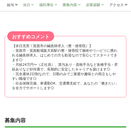
給与
休日
福利厚生
業務内容
必要経験
アクセス
おすすめコメント
【休日充実！箕面市の鍼灸師求人（整・接骨院）】
・箕面市・箕面船場阪大前駅の整・接骨院で施術やリハビリに携わ
れる鍼灸師求人、はじめての方も歓迎なので安心してスタートでき
ます◎
・月給24万円〜（正社員）、賞与あり・資格手当など各種手当・昇
給ありなど好待遇で、長期的に安定したキャリアを築けます◎
・完全週休2日制なので、日勤のみでご家庭や趣味との両立もしや
すい職場です◎
・社会保険完備、車通勤OK、交通費支給で、あなたの「働きたい」
を全力でサポートします◎
募集内容