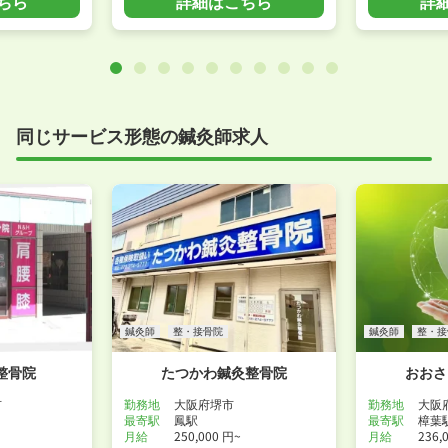
ちら
詳細はこちら
詳
同じサービス形態の鍼灸師求人
鍼灸師
整・接骨院
鍼灸師
整・接
整骨院
たつかわ鍼灸整骨院
おおさ
市
勤務地
大阪府堺市
勤務地
大阪
最寄駅
鳳駅
最寄駅
樟葉
月給
250,000 円~
月給
236,