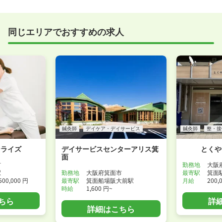
実際に職場の雰囲気を知るために対面での面接をおす
すめしていますが、企業様によってはWEB面接を導入
しているところもあります。
同じエリアでおすすめの求人
事前に確認することは可能ですので、お気軽にお申し
付けください！
WEB面接可能か確認する
鍼灸師
デイケア・デイサービス
鍼灸師
整・接
ンライズ
デイサービスセンターアリス箕
とくや
面
市
勤務地
大阪
駅
勤務地
大阪府箕面市
最寄駅
箕面
500,000 円
最寄駅
箕面船場阪大前駅
月給
200,
時給
1,600 円~
ちら
詳
詳細はこちら