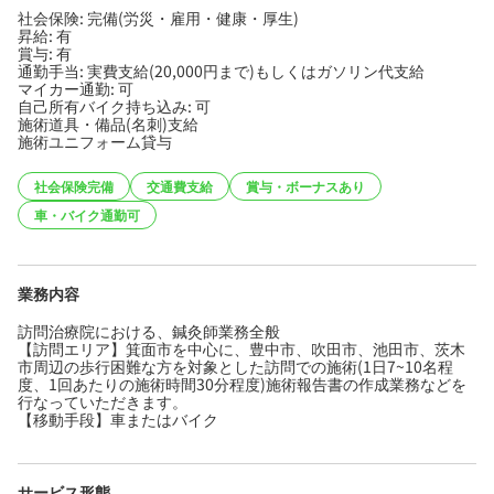
社会保険: 完備(労災・雇用・健康・厚生)
昇給: 有
賞与: 有
通勤手当: 実費支給(20,000円まで)もしくはガソリン代支給
マイカー通勤: 可
自己所有バイク持ち込み: 可
施術道具・備品(名刺)支給
施術ユニフォーム貸与
社会保険完備
交通費支給
賞与・ボーナスあり
車・バイク通勤可
業務内容
訪問治療院における、鍼灸師業務全般
【訪問エリア】箕面市を中心に、豊中市、吹田市、池田市、茨木
市周辺の歩行困難な方を対象とした訪問での施術(1日7~10名程
度、1回あたりの施術時間30分程度)施術報告書の作成業務などを
行なっていただきます。
【移動手段】車またはバイク
サービス形態