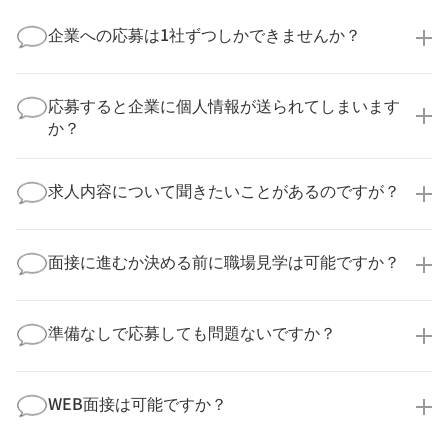
企業への応募は1社ずつしかできませんか？
いいえ、複数の企業様に同時にご応募いただけます。
実際に医療キャリアナビを利用して転職に成功した方
応募すると企業に個人情報が送られてしまいます
の多くは、複数応募して自分に合った職場を選ばれて
か？
います。
医療キャリアナビからご応募いただいた場合、直接企
業様に個人情報が送られることはありません！
求人内容について聞きたいことがあるのですが？
より詳細な求人情報をご確認いただいた上で、転職希
望時期に合わせてキャリアパートナーから応募企業様
求人票だけでは分からない詳細な情報について、確認
へ連絡をいたします。
してお答えいたします。
面接に進むか決める前に職場見学は可能ですか？
勤務体制や職場の雰囲気、研修制度など、どんな小さ
なことでも構いません。納得してから選考に進んでい
もちろんです！多くの医療機関では事前の職場見学を
ただけるよう、しっかりサポートさせていただきま
積極的に受け入れています。実際の職場環境や働く人
準備なしで応募しても問題ないですか？
す！
の様子を見ることで、より安心してご判断いただけま
求人内容について問い合わせる
す。
全く問題ございません！履歴書の書き方から面接対策
職場見学の日程調整もキャリアパートナーにお任せく
まで、一からサポートいたします。「転職を考え始め
WEB面接は可能ですか？
ださい！
たばかり」「何から始めればいいか分からない」とい
職場見学を希望する
う方の応募も大歓迎です！