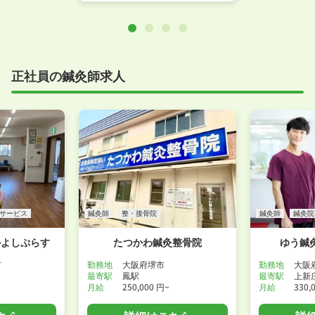
正社員の鍼灸師求人
サービス
鍼灸師
整・接骨院
鍼灸師
鍼灸院
かよしぷらす
たつかわ鍼灸整骨院
ゆう鍼
市
勤務地
大阪府堺市
勤務地
大阪
最寄駅
鳳駅
最寄駅
上新
月給
250,000 円~
月給
330,