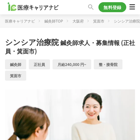
無料登録
医療キャリアナビ
鍼灸師TOP
大阪府
箕面市
シンシア治療院
シンシア治療院
鍼灸師求人・募集情報 (正社
員・箕面市)
鍼灸師
正社員
月給240,000 円~
整・接骨院
箕面市