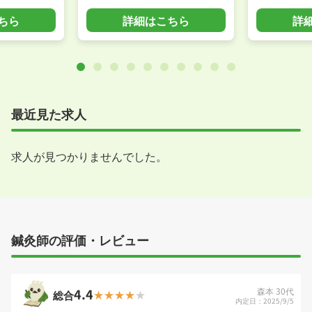
ちら
詳細はこちら
詳
最近見た求人
求人が見つかりませんでした。
鍼灸師の評価・レビュー
4.4
森本 30代
総合
内定日：2025/9/5