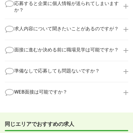
実際に医療キャリアナビを利用して転職に成功した方
応募すると企業に個人情報が送られてしまいます
の多くは、複数応募して自分に合った職場を選ばれて
か？
います。
医療キャリアナビからご応募いただいた場合、直接企
業様に個人情報が送られることはありません！
求人内容について聞きたいことがあるのですが？
より詳細な求人情報をご確認いただいた上で、転職希
望時期に合わせてキャリアパートナーから応募企業様
求人票だけでは分からない詳細な情報について、確認
へ連絡をいたします。
してお答えいたします。
面接に進むか決める前に職場見学は可能ですか？
勤務体制や職場の雰囲気、研修制度など、どんな小さ
なことでも構いません。納得してから選考に進んでい
もちろんです！多くの医療機関では事前の職場見学を
ただけるよう、しっかりサポートさせていただきま
積極的に受け入れています。実際の職場環境や働く人
準備なしで応募しても問題ないですか？
す！
の様子を見ることで、より安心してご判断いただけま
求人内容について問い合わせる
す。
全く問題ございません！履歴書の書き方から面接対策
職場見学の日程調整もキャリアパートナーにお任せく
まで、一からサポートいたします。「転職を考え始め
WEB面接は可能ですか？
ださい！
たばかり」「何から始めればいいか分からない」とい
職場見学を希望する
う方の応募も大歓迎です！
実際に職場の雰囲気を知るために対面での面接をおす
すめしていますが、企業様によってはWEB面接を導入
しているところもあります。
同じエリアでおすすめの求人
事前に確認することは可能ですので、お気軽にお申し
付けください！