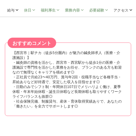
給与
休日
福利厚生
業務内容
必要経験
アクセス
おすすめコメント
【西宮市｜駅チカ（徒歩5分圏内）が魅力の鍼灸師求人（医療・介
護施設）】
・鍼灸師の資格を活かし、西宮市・西宮駅から徒歩1分の医療・介
護施設で専門性を活かした業務をお任せ、ブランクのある方も歓迎
なので無理なくキャリアを積めます◎
・正社員で月給23〜40万円、賞与年2回・役職手当など各種手当・
昇給ありなど好待遇で、安定した収入を目指せます◎
・日勤のみでシフト制・年間休日107日でメリハリよく働け、夏季
休暇・年末年始休暇・誕生日休暇など長期休暇も取りやすくワーク
ライフバランスも抜群◎
・社会保険完備、制服貸与、産休・育休取得実績ありで、あなたの
「働きたい」を全力でサポートします◎