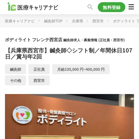
無料登録
医療キャリアナビ
鍼灸師TOP
兵庫県
西宮市
ボディライト 
ボディライト フレンテ西宮店
鍼灸師求人・募集情報 (正社員・西宮市)
【兵庫県西宮市】鍼灸師◇シフト制／年間休日107
日／賞与年2回
鍼灸師
正社員
月給230,000 円~400,000 円
その他
西宮市