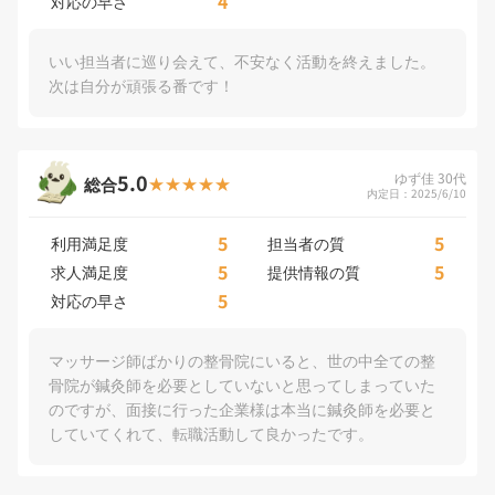
4
対応の早さ
いい担当者に巡り会えて、不安なく活動を終えました。
次は自分が頑張る番です！
5.0
ゆず佳 30代
総合
内定日：2025/6/10
5
5
利用満足度
担当者の質
5
5
求人満足度
提供情報の質
5
対応の早さ
マッサージ師ばかりの整骨院にいると、世の中全ての整
骨院が鍼灸師を必要としていないと思ってしまっていた
のですが、面接に行った企業様は本当に鍼灸師を必要と
していてくれて、転職活動して良かったです。