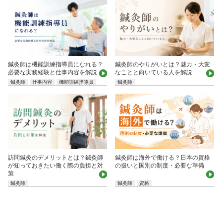
鍼灸師は機能訓練指導員になれる？
鍼灸師のやりがいとは？魅力・大変
必要な実務経験と仕事内容を解説
なことと向いている人を解説
鍼灸師
仕事内容
機能訓練指導員
鍼灸師
鍼灸師は海外で働ける？日本の資格
訪問鍼灸のデメリットとは？鍼灸師
の扱いと国別の制度・必要な準備
が知っておきたい働く際の負担と対
策
鍼灸師
鍼灸師
資格