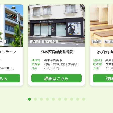
WEB面接可能か確認する
ーム
鍼灸師
整・接骨院
鍼灸師
整・接
エルライフ
KMS西宮鍼灸整骨院
はぴねす
市
勤務地
兵庫県西宮市
勤務地
兵庫
最寄駅
鳴尾・武庫川女子大前駅
最寄駅
西宮
242,000 円
月給
200,000 円~
月給
270,
ちら
詳細はこちら
詳