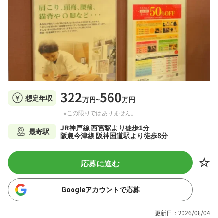
322
560
想定年収
万円~
万円
※この限りではありません。
JR神戸線 西宮駅より徒歩1分
最寄駅
阪急今津線 阪神国道駅より徒歩8分
応募に進む
Googleアカウントで応募
更新日：2026/08/04