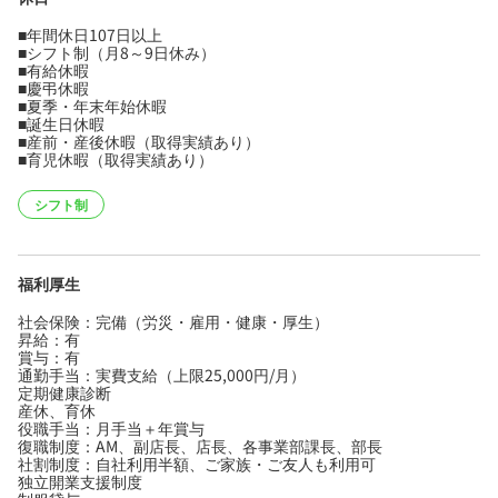
■年間休日107日以上
■シフト制（月8～9日休み）
■有給休暇
■慶弔休暇
■夏季・年末年始休暇
■誕生日休暇
■産前・産後休暇（取得実績あり）
■育児休暇（取得実績あり）
シフト制
福利厚生
社会保険：完備（労災・雇用・健康・厚生）
昇給：有
賞与：有
通勤手当：実費支給（上限25,000円/月）
定期健康診断
産休、育休
役職手当：月手当＋年賞与
復職制度：AM、副店長、店長、各事業部課長、部長
社割制度：自社利用半額、ご家族・ご友人も利用可
独立開業支援制度