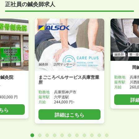
正社員の鍼灸師求人
鍼灸師
整・接
鍼灸師
訪問マッサージ
岡
骨鍼灸院
まごころベルサービス兵庫営業
勤務地
兵庫
所
最寄駅
川西
月給
260,
町
勤務地
兵庫県神戸市
400,000 円
最寄駅
六甲道駅
詳
月給
244,000 円~
ちら
詳細はこちら