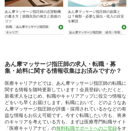
あん摩マッサージ指圧師の志望動機
あん摩マッサージ指圧師の副業と
の書き方｜就職先別の例文と面接の
は？種類・必要な届出・収入の目安
コツ
を解説
転職
あん摩マッサージ指圧師
キャリア
あん摩マッサージ指圧師
給与・年収
あん摩マッサージ指圧師の求人・転職・募
集・給料に関する情報収集はお済みですか？
医療キャリアナビでは、あん摩マッサージ指圧師の転職に
関する情報を随時更新しています！会員登録いただくと、
新着求人をはじめ、転職やキャリアアップに役立つ情報な
どをいち早くお届けします。転職において、どのようなあ
ん摩マッサージ指圧師が評価・採用されているかなどの有
益な情報もお伝え可能です。今すぐ転職したい方も、将来
のキャリアを考えている方も、まずは医療専門転職サイト
「医療キャリアナビ」の
無料転職サポートへのご登録
をオ