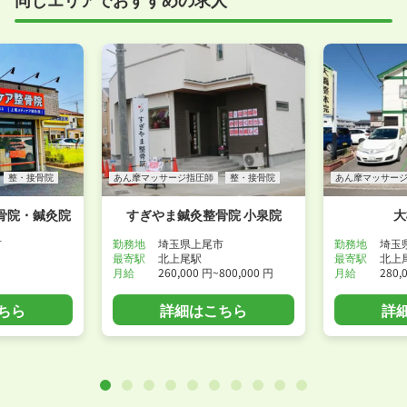
付けください！
WEB面接可能か確認する
整・接骨院
あん摩マッサージ指圧師
整・接骨院
あん摩マッサー
骨院・鍼灸院
すぎやま鍼灸整骨院 小泉院
大
市
勤務地
埼玉県上尾市
勤務地
埼玉
最寄駅
北上尾駅
最寄駅
北上
月給
260,000 円~800,000 円
月給
280,
ちら
詳細はこちら
詳