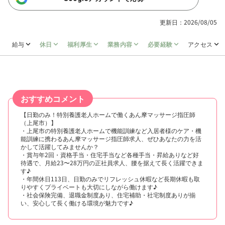
更新日：2026/08/05
給与
休日
福利厚生
業務内容
必要経験
アクセス
おすすめコメント
【日勤のみ！特別養護老人ホームで働くあん摩マッサージ指圧師
（上尾市）】
・上尾市の特別養護老人ホームで機能訓練など入居者様のケア・機
能訓練に携わるあん摩マッサージ指圧師求人、ぜひあなたの力を活
かして活躍してみませんか？
・賞与年2回・資格手当・住宅手当など各種手当・昇給ありなど好
待遇で、月給23〜28万円の正社員求人、腰を据えて長く活躍できま
す♪
・年間休日113日、日勤のみでリフレッシュ休暇など長期休暇も取
りやすくプライベートも大切にしながら働けます♪
・社会保険完備、退職金制度あり、住宅補助・社宅制度ありが揃
い、安心して長く働ける環境が魅力です♪