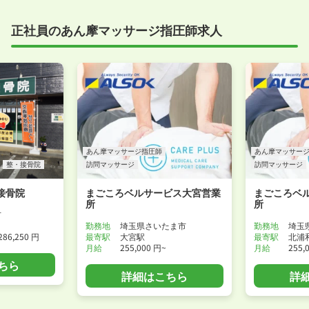
正社員のあん摩マッサージ指圧師求人
あん摩マッサージ指圧師
あん摩マッサー
整・接骨院
訪問マッサージ
訪問マッサージ
接骨院
まごころベルサービス大宮営業
まごころベ
所
所
市
勤務地
埼玉県さいたま市
勤務地
埼玉
286,250 円
最寄駅
大宮駅
最寄駅
北浦
月給
255,000 円~
月給
255,
ちら
詳細はこちら
詳