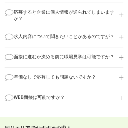
いいえ、複数の企業様に同時にご応募いただけます。
実際に医療キャリアナビを利用して転職に成功した方
応募すると企業に個人情報が送られてしまいます
の多くは、複数応募して自分に合った職場を選ばれて
か？
います。
医療キャリアナビからご応募いただいた場合、直接企
業様に個人情報が送られることはありません！
求人内容について聞きたいことがあるのですが？
より詳細な求人情報をご確認いただいた上で、転職希
望時期に合わせてキャリアパートナーから応募企業様
求人票だけでは分からない詳細な情報について、確認
へ連絡をいたします。
してお答えいたします。
面接に進むか決める前に職場見学は可能ですか？
勤務体制や職場の雰囲気、研修制度など、どんな小さ
なことでも構いません。納得してから選考に進んでい
もちろんです！多くの医療機関では事前の職場見学を
ただけるよう、しっかりサポートさせていただきま
積極的に受け入れています。実際の職場環境や働く人
準備なしで応募しても問題ないですか？
す！
の様子を見ることで、より安心してご判断いただけま
求人内容について問い合わせる
す。
全く問題ございません！履歴書の書き方から面接対策
職場見学の日程調整もキャリアパートナーにお任せく
まで、一からサポートいたします。「転職を考え始め
WEB面接は可能ですか？
ださい！
たばかり」「何から始めればいいか分からない」とい
職場見学を希望する
う方の応募も大歓迎です！
実際に職場の雰囲気を知るために対面での面接をおす
すめしていますが、企業様によってはWEB面接を導入
しているところもあります。
同じエリアでおすすめの求人
事前に確認することは可能ですので、お気軽にお申し