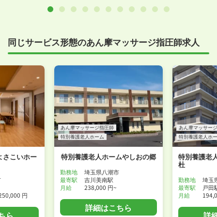
同じサービス形態のあん摩マッサージ指圧師求人
あん摩マッサージ指圧師
あん摩マッサー
特別養護老人ホーム
特別養護老人ホ
よさこいホー
特別養護老人ホームやしおの郷
特別養護老
杜
勤務地
埼玉県八潮市
市
最寄駅
吉川美南駅
勤務地
埼玉
月給
238,000 円~
最寄駅
戸田
250,000 円
月給
194,
詳細はこちら
ちら
詳