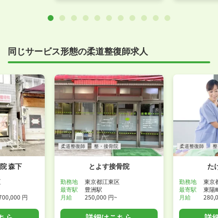
同じサービス形態の柔道整復師求人
柔道整復師
整・接骨院
柔道整復師
整
院 森下
とよす接骨院
た
区
勤務地
東京都江東区
勤務地
東京
最寄駅
豊洲駅
最寄駅
東陽
700,000 円
月給
250,000 円~
月給
280,
ちら
詳細はこちら
詳