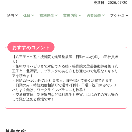
更新日：2026/07/20
給与
休日
福利厚生
業務内容
必要経験
アクセス
おすすめコメント
【八王子市の整・接骨院で柔道整復師｜日勤のみが嬉しい正社員求
人】
・施術やリハビリまで対応できる整・接骨院の柔道整復師募集（八
王子市・北野駅）、ブランクのある方も歓迎なので無理なくキャリ
アを積めます！
・月給23〜50万円の正社員求人、腰を据えて長く活躍できます！
・日勤のみ・時短勤務相談可で週休2日制・日曜・祝日休みでメリ
ハリよく働け、ワークライフバランスも抜群！
・交通費支給、制服貸与など福利厚生も充実、はじめての方も安心
して飛び込める職場です！
募集内容