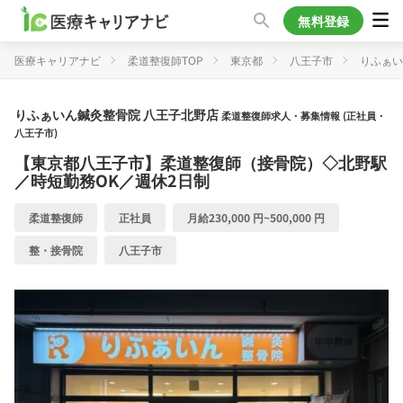
無料登録
医療キャリアナビ
柔道整復師TOP
東京都
八王子市
りふぁい
りふぁいん鍼灸整骨院 八王子北野店
柔道整復師求人・募集情報 (正社員・
八王子市)
【東京都八王子市】柔道整復師（接骨院）◇北野駅
／時短勤務OK／週休2日制
柔道整復師
正社員
月給230,000 円~500,000 円
整・接骨院
八王子市