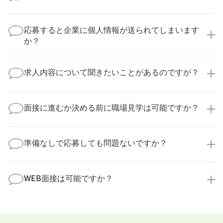
いいえ、複数の企業様に同時にご応募いただけます。
実際に医療キャリアナビを利用して転職に成功した方
応募すると企業に個人情報が送られてしまいます
の多くは、複数応募して自分に合った職場を選ばれて
か？
います。
医療キャリアナビからご応募いただいた場合、直接企
業様に個人情報が送られることはありません！
求人内容について聞きたいことがあるのですが？
より詳細な求人情報をご確認いただいた上で、転職希
望時期に合わせてキャリアパートナーから応募企業様
求人票だけでは分からない詳細な情報について、確認
へ連絡をいたします。
してお答えいたします。
面接に進むか決める前に職場見学は可能ですか？
勤務体制や職場の雰囲気、研修制度など、どんな小さ
なことでも構いません。納得してから選考に進んでい
もちろんです！多くの医療機関では事前の職場見学を
ただけるよう、しっかりサポートさせていただきま
積極的に受け入れています。実際の職場環境や働く人
準備なしで応募しても問題ないですか？
す！
の様子を見ることで、より安心してご判断いただけま
求人内容について問い合わせる
す。
全く問題ございません！履歴書の書き方から面接対策
職場見学の日程調整もキャリアパートナーにお任せく
まで、一からサポートいたします。「転職を考え始め
WEB面接は可能ですか？
ださい！
たばかり」「何から始めればいいか分からない」とい
職場見学を希望する
う方の応募も大歓迎です！
実際に職場の雰囲気を知るために対面での面接をおす
すめしていますが、企業様によってはWEB面接を導入
しているところもあります。