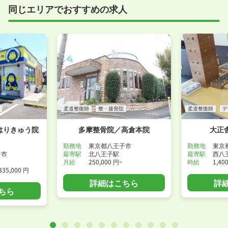
同じエリアでおすすめの求人
事前に確認することは可能ですので、お気軽にお申し
付けください！
WEB面接可能か確認する
柔道整復師
整・接骨院
柔道整復師
デ
はりきゅう院
多摩整骨院／高倉本院
大正
勤務地
東京都八王子市
勤務地
東京
子市
最寄駅
北八王子駅
最寄駅
西八
月給
250,000 円~
時給
1,40
335,000 円
詳細はこちら
詳
ちら