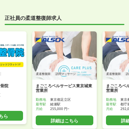
正社員の柔道整復師求人
柔道整復師
訪問マッサージ
柔道整復師
訪
整骨院
まごころベルサービス東京城東
まごころベ
営業所
営業所
区
勤務地
東京都足立区
勤務地
東京
最寄駅
綾瀬駅
最寄駅
都庁
月給
255,000 円~
月給
292,
ちら
詳細はこちら
詳