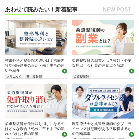
あわせて読みたい！新着記事
整形外科と整骨院の違いは？治療内
柔道整復師の副業とは？種類・必要
容や保険適用の違い・働く場合の違
な届出・会社員の注意点を解説
いを紹介
クリニック
整・接骨院
柔道整復師
柔道整復師が免許取り消しになるの
理学療法士と柔道整復師のダブルラ
はどんな場合？処分に至るまでの流
イセンスは意味がある？取得するか
れ・受けた後の影響
の判断基準