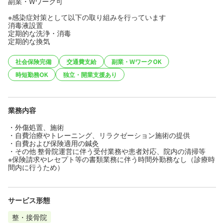
副業・Wワーク可
※感染症対策として以下の取り組みを行っています
消毒液設置
定期的な洗浄・消毒
定期的な換気
社会保険完備
交通費支給
副業・WワークOK
時短勤務OK
独立・開業支援あり
業務内容
・外傷処置、施術
・自費治療やトレーニング、リラクゼーション施術の提供
・自費および保険適用の鍼灸
・その他 整骨院運営に伴う受付業務や患者対応、院内の清掃等
※保険請求やレセプト等の書類業務に伴う時間外勤務なし（診療時
間内に行うため）
サービス形態
整・接骨院