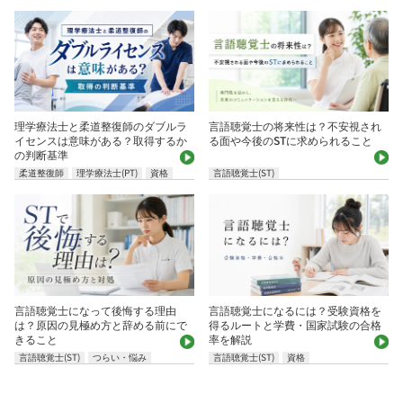
理学療法士と柔道整復師のダブルラ
言語聴覚士の将来性は？不安視され
イセンスは意味がある？取得するか
る面や今後のSTに求められること
の判断基準
柔道整復師
理学療法士(PT)
資格
言語聴覚士(ST)
言語聴覚士になって後悔する理由
言語聴覚士になるには？受験資格を
は？原因の見極め方と辞める前にで
得るルートと学費・国家試験の合格
きること
率を解説
言語聴覚士(ST)
つらい・悩み
言語聴覚士(ST)
資格