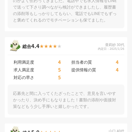
のがよく伝わってきました。電話中でも求人情報をLINE
で送って下さり調べながら検討ができましたし、履歴書
の添削等もしっかりしてもらい、電話でもLINEでもずっ
と褒めてくれるのでモチベーションも保てました。
4.4
亜莉紗 30代
総合
内定日：2025/1/26
4
4
利用満足度
担当者の質
5
4
求人満足度
提供情報の質
5
対応の早さ
応募先と間に入ってくたざったことで、意見を言いやす
かったり、決め手にもなりました！書類の添削や面接対
策などもう少し手厚いと嬉しかったです。
5.0
山口 40代