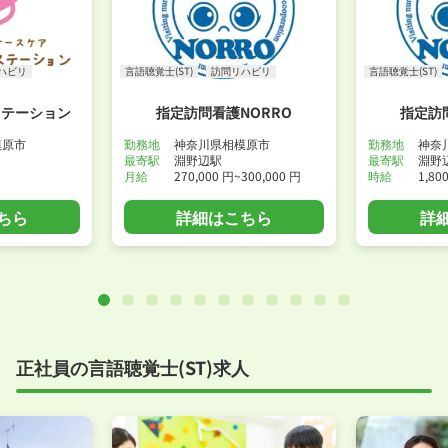
ハビリ
言語聴覚士(ST)
訪問リハビリ
言語聴覚士(ST)
ステーション
指定訪問看護NORRO
指定訪
模原市
勤務地
神奈川県相模原市
勤務地
神奈
最寄駅
淵野辺駅
最寄駅
淵野
月給
270,000 円~300,000 円
時給
1,80
ちら
詳細はこちら
詳
正社員の言語聴覚士(ST)求人