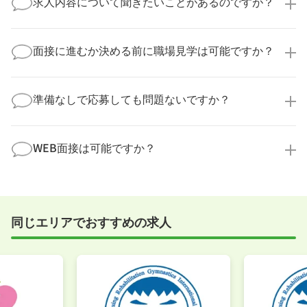
求人内容について聞きたいことがあるのですが？
より詳細な求人情報をご確認いただいた上で、転職希
望時期に合わせてキャリアパートナーから応募企業様
求人票だけでは分からない詳細な情報について、確認
へ連絡をいたします。
してお答えいたします。
面接に進むか決める前に職場見学は可能ですか？
勤務体制や職場の雰囲気、研修制度など、どんな小さ
なことでも構いません。納得してから選考に進んでい
もちろんです！多くの医療機関では事前の職場見学を
ただけるよう、しっかりサポートさせていただきま
積極的に受け入れています。実際の職場環境や働く人
準備なしで応募しても問題ないですか？
す！
の様子を見ることで、より安心してご判断いただけま
求人内容について問い合わせる
す。
全く問題ございません！履歴書の書き方から面接対策
職場見学の日程調整もキャリアパートナーにお任せく
まで、一からサポートいたします。「転職を考え始め
WEB面接は可能ですか？
ださい！
たばかり」「何から始めればいいか分からない」とい
職場見学を希望する
う方の応募も大歓迎です！
実際に職場の雰囲気を知るために対面での面接をおす
すめしていますが、企業様によってはWEB面接を導入
しているところもあります。
同じエリアでおすすめの求人
事前に確認することは可能ですので、お気軽にお申し
付けください！
WEB面接可能か確認する