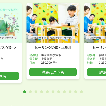
等デイサービス
言語聴覚士(ST)
放課後等デイサービス
言語聴覚士(ST)
ビス心音-つ
ヒーリングの森・上星川
ヒーリン
勤務地
神奈川県横浜市
勤務地
神奈
沢市
最寄駅
上星川駅
最寄駅
上星
月給
230,000 円~
時給
1,25
詳細はこちら
詳
ちら