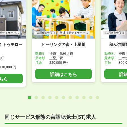
等デイサービス
言語聴覚士(ST)
放課後等デイサービス
言語聴覚士(ST)
 トゥモロー
ヒーリングの森・上星川
和み訪問
勤務地
神奈川県横浜市
勤務地
神奈
成町
最寄駅
上星川駅
最寄駅
三ツ
月給
230,000 円~
月給
300,
330,000 円
詳細はこちら
詳
ちら
同じサービス形態の言語聴覚士(ST)求人