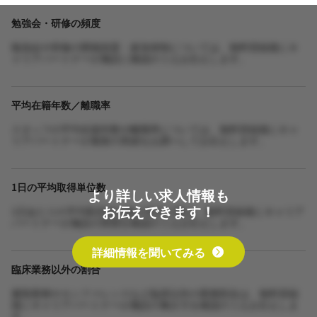
勉強会・研修の頻度
勉強会や研修の開催頻度・参加体制については、無料登録後にキ
ャリアパートナーが施設に確認のうえお伝えします。
平均在籍年数／離職率
スタッフの平均在籍年数や離職率については、無料登録後にキャ
リアパートナーが最新の実績をお調べしてお伝えします。
1日の平均取得単位数
より詳しい求人情報も
お伝えできます！
1日あたりの平均取得単位数や担当人数は、無料登録後にキャリア
パートナーが施設の実態を確認のうえお伝えします。
詳細情報を聞いてみる
臨床業務以外の割合
書類業務やカンファレンスなど臨床以外の業務割合は、無料登録
後にキャリアパートナーが施設の働き方を確認のうえお伝えしま
す。