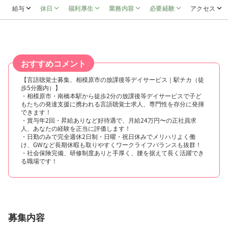
給与
休日
福利厚生
業務内容
必要経験
アクセス
おすすめコメント
【言語聴覚士募集、相模原市の放課後等デイサービス｜駅チカ（徒
歩5分圏内）】
・相模原市・南橋本駅から徒歩2分の放課後等デイサービスで子ど
もたちの発達支援に携われる言語聴覚士求人、専門性を存分に発揮
できます！
・賞与年2回・昇給ありなど好待遇で、月給24万円〜の正社員求
人、あなたの経験を正当に評価します！
・日勤のみで完全週休2日制・日曜・祝日休みでメリハリよく働
け、GWなど長期休暇も取りやすくワークライフバランスも抜群！
・社会保険完備、研修制度ありと手厚く、腰を据えて長く活躍でき
る職場です！
募集内容