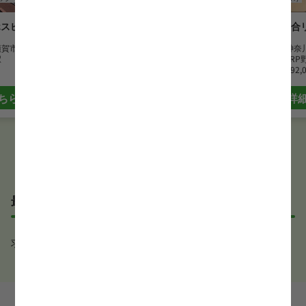
ホスピタル
神奈川みなみ医療生活協同組合
白ゆり総合
衣笠診療所
須賀市
勤務地
神奈
駅
勤務地
神奈川県横須賀市
最寄駅
YRP
最寄駅
衣笠駅
月給
192,
時給
1,600 円~1,900 円
ちら
詳
詳細はこちら
最近見た求人
求人が見つかりませんでした。