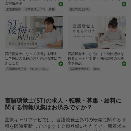
の判断基準
柔道整復師
理学療法士(PT)
資格
言語聴覚士(ST)
言語聴覚士になって後悔する理由
言語聴覚士になるには？受験資格を
は？原因の見極め方と辞める前にで
得るルートと学費・国家試験の合格
きること
率を解説
言語聴覚士(ST)
つらい・悩み
言語聴覚士(ST)
資格
言語聴覚士(ST)の求人・転職・募集・給料に
関する情報収集はお済みですか？
医療キャリアナビでは、言語聴覚士(ST)の転職に関する情
報を随時更新しています！会員登録いただくと、新着求人