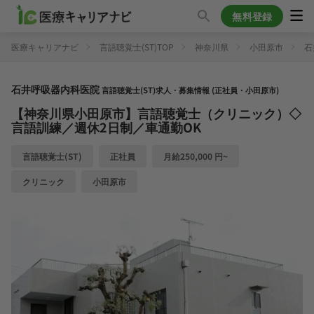
無料登録
医療キャリアナビ
言語聴覚士(ST)TOP
神奈川県
小田原市
石
石井呼吸器内科医院
言語聴覚士(ST)求人・募集情報 (正社員・小田原市)
【神奈川県小田原市】言語聴覚士（クリニック）◇
言語訓練／週休2日制／車通勤OK
言語聴覚士(ST)
正社員
月給250,000 円~
クリニック
小田原市