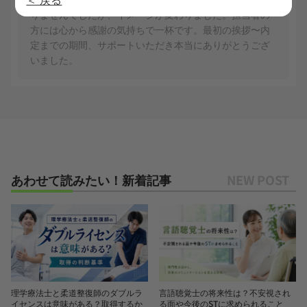
りませんでしたが、イメージが変わりました。担当者の
方には心から感謝の気持ちで一杯です。最初の挨拶〜内
定までの期間、サポートいただき本当にありがとうござ
いました。
あわせて読みたい！新着記事
理学療法士と柔道整復師のダブルラ
言語聴覚士の将来性は？不安視され
イセンスは意味がある？取得するか
る面や今後のSTに求められること