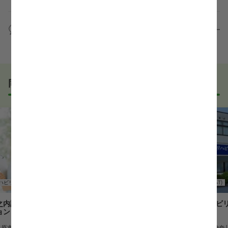
求人内容について問い合わせる
す。
全く問題ございません！履歴書の書き方から面接対策
職場見学の日程調整もキャリアパートナーにお任せく
まで、一からサポートいたします。「転職を考え始め
WEB面接は可能ですか？
ださい！
たばかり」「何から始めればいいか分からない」とい
職場見学を希望する
う方の応募も大歓迎です！
実際に職場の雰囲気を知るために対面での面接をおす
すめしていますが、企業様によってはWEB面接を導入
しているところもあります。
同じエリアでおすすめの求人
事前に確認することは可能ですので、お気軽にお申し
付けください！
WEB面接可能か確認する
ハビリ
言語聴覚士(ST)
訪問リハビリ
言語聴覚士(ST)
之内訪問看護
足柄リハビリテーションサービ
足柄リハビ
ョン
ス
ス
田原市
勤務地
神奈川県小田原市
勤務地
神奈