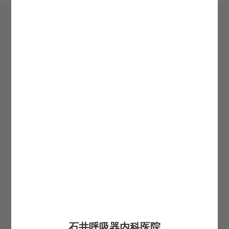
希望転職時期
必須
お住まいの都道府県
必須
お名前
必須
生まれ年(西暦4桁)
必須
携帯番号
必須
石井呼吸器内科医院