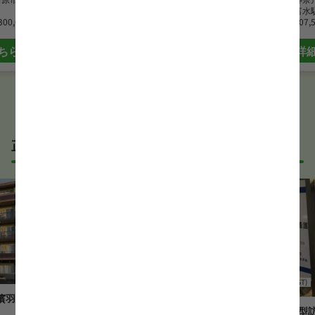
最寄駅
富水駅
最寄駅
富水
300,000 円
時給
1,800 円~2,500 円
月給
207,
ちら
詳細はこちら
詳
正社員の言語聴覚士(ST)求人
言語聴覚士(ST)
訪問リハビリ
言語聴覚士(ST)
濱羽沢
ライト訪問看護ステーション
リハ特化型