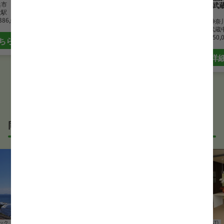
浜市
ンさんぽ武
大駅
勤務地
神奈川県川崎市
386,000 円
最寄駅
武蔵中原駅
勤務地
神奈
月給
310,000 円~450,000 円
最寄駅
武蔵
月給
250,
ちら
詳細はこちら
詳
同じサービス形態の言語聴覚士(ST)求人
ック
言語聴覚士(ST)
クリニック
言語聴覚士(ST)