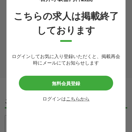
メールアドレス
こちらの求人は掲載終了
必須
しております
利用規約
等に同意して
この求人に問い合わせる
ログインしてお気に入り登録いただくと、掲載再会
時にメールにてお知らせします
無料会員登録
ログインは
こちらから
ご応募・ご利用の流れ
①無料登録
たった30秒で、必要最低限の情報入力
だけでご登録が完了します！