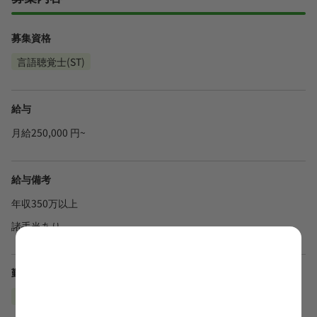
募集資格
言語聴覚士(ST)
給与
月給250,000 円~
給与備考
年収350万以上
諸手当あり
勤務地
神奈川県小田原市