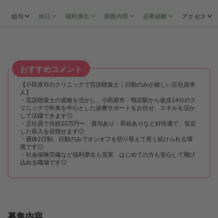
給与
休日
福利厚生
業務内容
必要経験
アクセス
おすすめコメント
【小田原市のクリニックで言語聴覚士｜日勤のみが嬉しい正社員求
人】
・言語聴覚士の資格を活かし、小田原市・鴨宮駅から徒歩14分のク
リニックで外来を中心とした診療サポートをお任せ、スキルを活か
して活躍できます◎
・正社員で月給25万円〜、賞与あり・昇給ありなど好待遇で、安定
した収入を目指せます◎
・週休2日制、日勤のみでオンオフを切り替えて長く続けられる環
境です◎
・社会保険完備など福利厚生も充実、はじめての方も安心して飛び
込める職場です◎
募集内容