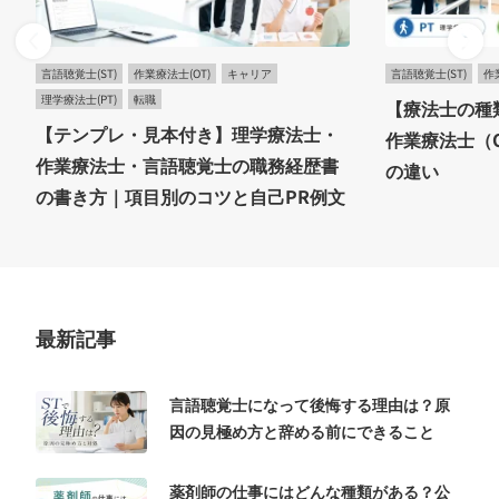
言語聴覚士(ST)
作業療法士(OT)
キャリア
言語聴覚士(ST)
作
理学療法士(PT)
転職
【療法士の種
【テンプレ・見本付き】理学療法士・
作業療法士（
作業療法士・言語聴覚士の職務経歴書
の違い
の書き方｜項目別のコツと自己PR例文
最新記事
言語聴覚士になって後悔する理由は？原
因の見極め方と辞める前にできること
薬剤師の仕事にはどんな種類がある？公