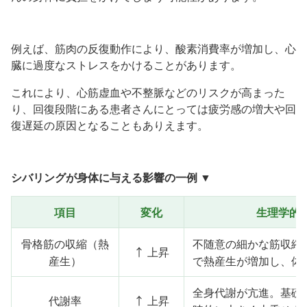
例えば、筋肉の反復動作により、酸素消費率が増加し、心
臓に過度なストレスをかけることがあります。
これにより、心筋虚血や不整脈などのリスクが高まった
り、回復段階にある患者さんにとっては疲労感の増大や回
復遅延の原因となることもありえます。
シバリングが身体に与える影響の一例
▼
項目
変化
生理学的
骨格筋の収縮（熱
不随意の細かな筋収縮
↑ 上昇
産生）
で熱産生が増加し、体
全身代謝が亢進。基礎
代謝率
↑ 上昇