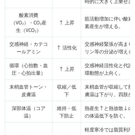
時的に大きく上乗せさ
酸素消費
筋活動増加に伴い酸素
（VO₂）・CO₂産
↑ 上昇
素産生が増える。
生（VCO₂）
交感神経・カテコ
交感神経緊張が高まり
↑ 活性化
ールアミン
リン等の分泌が増える
循環（心拍数・血
交感神経活性化と代謝
↑ 上昇
圧・心拍出量）
環動態が上向く。
末梢血管トーン・
収縮／低
末梢血管が収縮して熱
皮膚温
下
膚温は下がり、四肢が
深部体温（コア
維持・低
熱産生↑と熱放散↓の
温）
下防止
の体温低下を防ぐ。
軽度寒冷では脂質利用