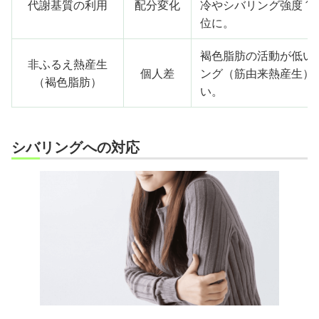
代謝基質の利用
配分変化
冷やシバリング強度↑
位に。
褐色脂肪の活動が低い
非ふるえ熱産生
個人差
ング（筋由来熱産生）
（褐色脂肪）
い。
シバリングへの対応