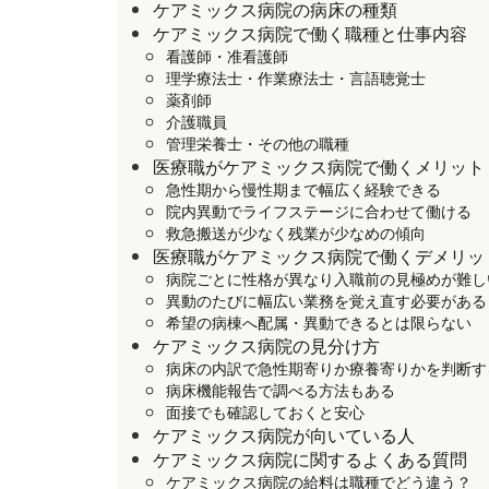
ケアミックス病院の病床の種類
ケアミックス病院で働く職種と仕事内容
看護師・准看護師
理学療法士・作業療法士・言語聴覚士
薬剤師
介護職員
管理栄養士・その他の職種
医療職がケアミックス病院で働くメリット
急性期から慢性期まで幅広く経験できる
院内異動でライフステージに合わせて働ける
救急搬送が少なく残業が少なめの傾向
医療職がケアミックス病院で働くデメリッ
病院ごとに性格が異なり入職前の見極めが難し
異動のたびに幅広い業務を覚え直す必要がある
希望の病棟へ配属・異動できるとは限らない
ケアミックス病院の見分け方
病床の内訳で急性期寄りか療養寄りかを判断す
病床機能報告で調べる方法もある
面接でも確認しておくと安心
ケアミックス病院が向いている人
ケアミックス病院に関するよくある質問
ケアミックス病院の給料は職種でどう違う？