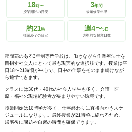
18
3
時〜
年間
授業開始の目安
最短修業年限
約21
週4〜
時
5日
授業終了の目安
典型的な授業日数
夜間部のある3年制専門学校は、働きながら作業療法士を
目指す社会人にとって最も現実的な選択肢です。授業は平
日18〜21時頃が中心で、日中の仕事をそのまま続けなが
ら通学できます。
クラスには30代・40代の社会人学生も多く、介護・医
療・福祉の現場経験者が集まりやすい環境です。
授業開始は18時頃が多く、仕事終わりに直接向かうスケ
ジュールになります。最終授業が21時頃に終わるため、
帰宅後に課題や自習の時間も確保できます。