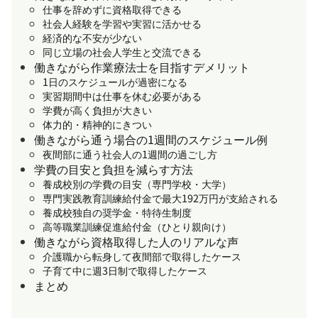
仕事を辞めずに資格取得できる
社会人経験を学習や実習に活かせる
経済的な不安が少ない
同じ立場の社会人学生と交流できる
働きながら作業療法士を目指すデメリット
1日のスケジュールが過密になる
実習期間中は仕事を休む必要がある
学費が高く負担が大きい
体力的・精神的にきつい
働きながら通う場合の1週間のスケジュール例
夜間部に通う社会人の1週間の過ごし方
学費の目安と負担を減らす方法
養成校別の学費の目安（専門学校・大学）
専門実践教育訓練給付金で最大192万円が支給される
養成校独自の奨学金・特待生制度
高等職業訓練促進給付金（ひとり親向け）
働きながら資格取得した人のリアルな声
介護職から転身して夜間部で取得したケース
子育て中に週3日制で取得したケース
まとめ