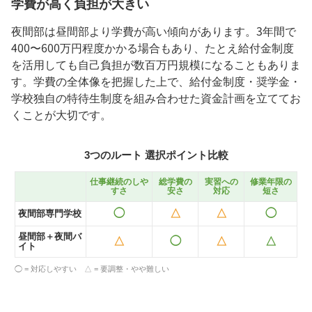
学費が高く負担が大きい
夜間部は昼間部より学費が高い傾向があります。3年間で
400〜600万円程度かかる場合もあり、たとえ給付金制度
を活用しても自己負担が数百万円規模になることもありま
す。学費の全体像を把握した上で、給付金制度・奨学金・
学校独自の特待生制度を組み合わせた資金計画を立ててお
くことが大切です。
3つのルート 選択ポイント比較
仕事継続のしや
総学費の
実習への
修業年限の
すさ
安さ
対応
短さ
◯
△
△
◯
夜間部専門学校
昼間部＋夜間バ
△
◯
△
△
イト
◯ = 対応しやすい △ = 要調整・やや難しい