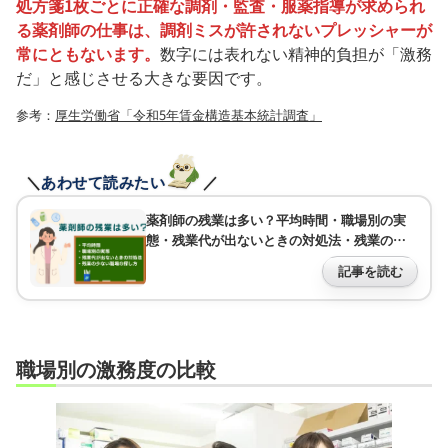
処方箋1枚ごとに正確な調剤・監査・服薬指導が求められ
る薬剤師の仕事は、調剤ミスが許されないプレッシャーが
常にともないます。
数字には表れない精神的負担が「激務
だ」と感じさせる大きな要因です。
参考：
厚生労働省「令和5年賃金構造基本統計調査」
＼
あわせて読みたい
／
薬剤師の残業は多い？平均時間・職場別の実
態・残業代が出ないときの対処法・残業の少
ない職場の探し方
記事を読む
職場別の激務度の比較