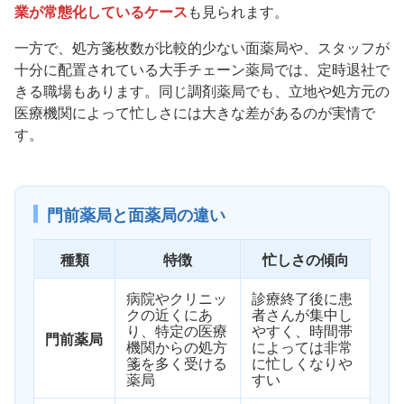
業が常態化しているケース
も見られます。
一方で、処方箋枚数が比較的少ない面薬局や、スタッフが
十分に配置されている大手チェーン薬局では、定時退社で
きる職場もあります。同じ調剤薬局でも、立地や処方元の
医療機関によって忙しさには大きな差があるのが実情で
す。
門前薬局と面薬局の違い
種類
特徴
忙しさの傾向
病院やクリニッ
診療終了後に患
クの近くにあ
者さんが集中し
り、特定の医療
やすく、時間帯
門前薬局
機関からの処方
によっては非常
箋を多く受ける
に忙しくなりや
薬局
すい