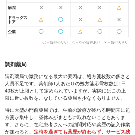
✕
✕
✕
✕
△
病院
ドラッグス
△
◯
✕
△
✕
トア
◯
◯
△
◯
◯
企業
◯＝負担少ない △＝やや負担あり ✕＝負担大きい
調剤薬局
調剤薬局で激務になる最大の要因は、処方箋枚数の多さと
人員不足です。薬剤師1人あたりの処方箋応需枚数は1日
40枚が上限として定められていますが、実際にはこの上
限に近い枚数をこなしている薬局も少なくありません。
特に大型の門前薬局では、午前の診療が終わる時間帯に処
方箋が集中し、昼休みがまともに取れないこともありま
す。さらに、在宅患者さんへの訪問対応や薬歴の記入作業
が加わると、
定時を過ぎても薬歴が終わらず、サービス残