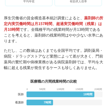
平均年収
有効求人倍率
厚生労働省の賃金構造基本統計調査によると、
薬剤師の所
定内実労働時間は月157時間、超過実労働時間（残業）は
月10時間
です。全職種平均の残業時間が月13時間である
ことを考えると、薬剤師の残業時間はやや少ない水準にあ
ります。
ただし、この数値はあくまでも全国平均です。調剤薬局・
病院・ドラッグストアなど業態によって差が大きく、門前
薬局の繁忙期や病棟業務がある病院薬剤師では、平均を大
幅に超える残業が発生するケースも珍しくありません。
医療職の月間残業時間の比較
0
5時間
10時間
15時間
20時間
医師
18時間
看護師
7時間