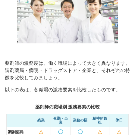
薬剤師の激務度は、働く職場によって大きく異なります。
調剤薬局・病院・ドラッグストア・企業と、それぞれの特
徴を比較してみましょう。
以下の表は、各職場の激務要素を比較したものです。
薬剤師の職場別 激務要素の比較
夜勤・当
精神的負
残業
業務の幅
休日
直
担
△
◯
◯
△
△
調剤薬局