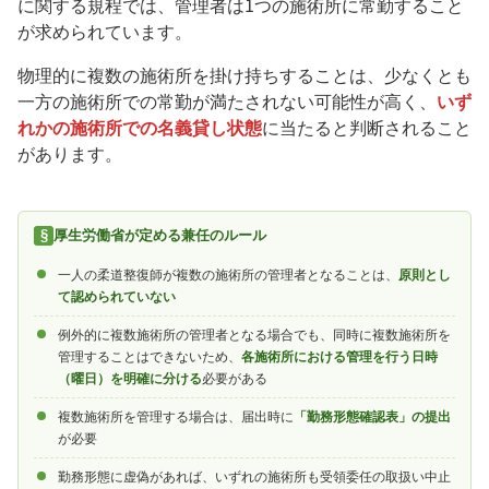
に関する規程では、管理者は1つの施術所に常勤すること
が求められています。
物理的に複数の施術所を掛け持ちすることは、少なくとも
一方の施術所での常勤が満たされない可能性が高く、
いず
れかの施術所での名義貸し状態
に当たると判断されること
があります。
厚生労働省が定める兼任のルール
一人の柔道整復師が複数の施術所の管理者となることは、
原則とし
て認められていない
例外的に複数施術所の管理者となる場合でも、同時に複数施術所を
管理することはできないため、
各施術所における管理を行う日時
（曜日）を明確に分ける
必要がある
複数施術所を管理する場合は、届出時に
「勤務形態確認表」の提出
が必要
勤務形態に虚偽があれば、いずれの施術所も受領委任の取扱い中止