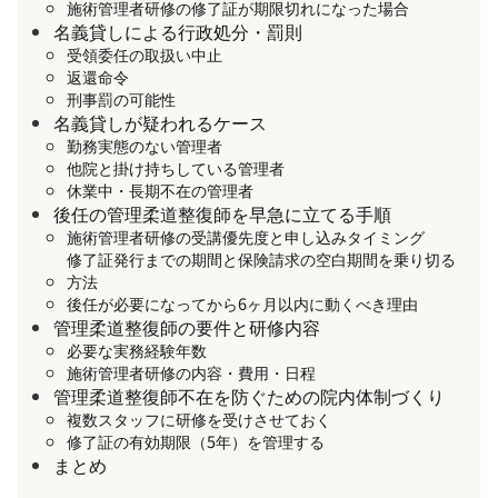
施術管理者研修の修了証が期限切れになった場合
名義貸しによる行政処分・罰則
受領委任の取扱い中止
返還命令
刑事罰の可能性
名義貸しが疑われるケース
勤務実態のない管理者
他院と掛け持ちしている管理者
休業中・長期不在の管理者
後任の管理柔道整復師を早急に立てる手順
施術管理者研修の受講優先度と申し込みタイミング
修了証発行までの期間と保険請求の空白期間を乗り切る
方法
後任が必要になってから6ヶ月以内に動くべき理由
管理柔道整復師の要件と研修内容
必要な実務経験年数
施術管理者研修の内容・費用・日程
管理柔道整復師不在を防ぐための院内体制づくり
複数スタッフに研修を受けさせておく
修了証の有効期限（5年）を管理する
まとめ