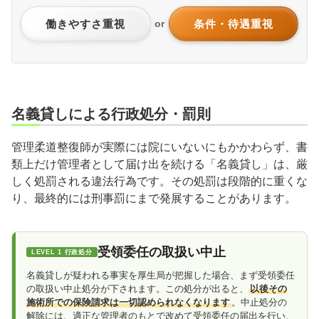
働きやすさ重視
条件・待遇重視
or
名義貸しによる行政処分・罰則
管理柔道整復師が実際には院にいないにもかかわらず、書
類上だけ管理者として届け出を続ける「名義貸し」は、厳
しく処罰される違法行為です。その処罰は段階的に重くな
り、最終的には刑事罰にまで発展することがあります。
受領委任の取扱い中止
LEVEL 1 行政処分
名義貸しが疑われる事実を厚生局が把握した場合、まず受領委任
の取扱い中止処分が下されます。この処分が出ると、
以後その
施術所での保険請求は一切認められなくなります
。中止処分の
解除には、適正な管理者のもとで改めて受領委任の届出を行い、