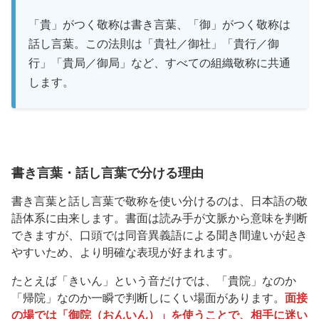
「貴」がつく敬称は書き言葉、「御」がつく敬称は
話し言葉。この法則は「貴社／御社」「貴行／御
行」「貴局／御局」など、すべての組織敬称に共通
します。
書き言葉・話し言葉で分ける理由
書き言葉と話し言葉で敬称を使い分けるのは、日本語の敬
語体系に由来します。書面は読み手が文脈から意味を判断
できますが、口頭では同音異義語による聞き間違いが起き
やすいため、より明確な表現が好まれます。
たとえば「きいん」という音だけでは、「貴院」なのか
「帰院」なのか一瞬で判断しにくい場面があります。
面接
の場では「御院（おんいん）」を使うことで、相手に迷い