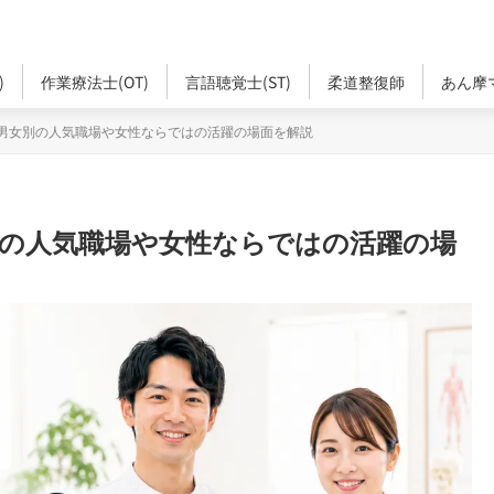
)
作業療法士(OT)
言語聴覚士(ST)
柔道整復師
あん摩
男女別の人気職場や女性ならではの活躍の場面を解説
別の人気職場や女性ならではの活躍の場