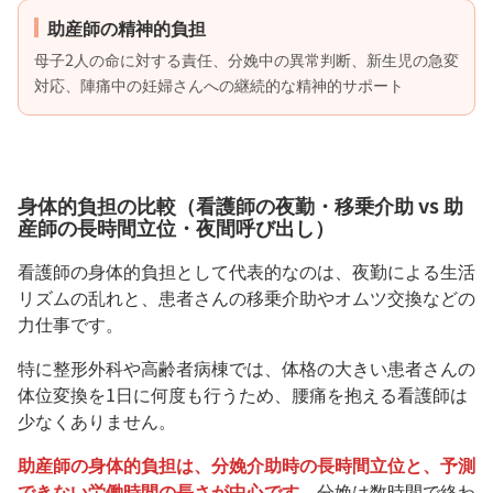
助産師の精神的負担
母子2人の命に対する責任、分娩中の異常判断、新生児の急変
対応、陣痛中の妊婦さんへの継続的な精神的サポート
身体的負担の比較（看護師の夜勤・移乗介助 vs 助
産師の長時間立位・夜間呼び出し）
看護師の身体的負担として代表的なのは、夜勤による生活
リズムの乱れと、患者さんの移乗介助やオムツ交換などの
力仕事です。
特に整形外科や高齢者病棟では、体格の大きい患者さんの
体位変換を1日に何度も行うため、腰痛を抱える看護師は
少なくありません。
助産師の身体的負担は、分娩介助時の長時間立位と、予測
できない労働時間の長さが中心です。
分娩は数時間で終わ