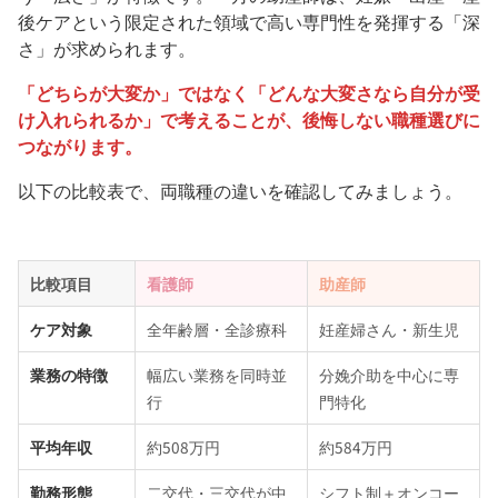
後ケアという限定された領域で高い専門性を発揮する「深
さ」が求められます。
「どちらが大変か」ではなく「どんな大変さなら自分が受
け入れられるか」で考えることが、後悔しない職種選びに
つながります。
以下の比較表で、両職種の違いを確認してみましょう。
比較項目
看護師
助産師
ケア対象
全年齢層・全診療科
妊産婦さん・新生児
業務の特徴
幅広い業務を同時並
分娩介助を中心に専
行
門特化
平均年収
約508万円
約584万円
勤務形態
二交代・三交代が中
シフト制＋オンコー