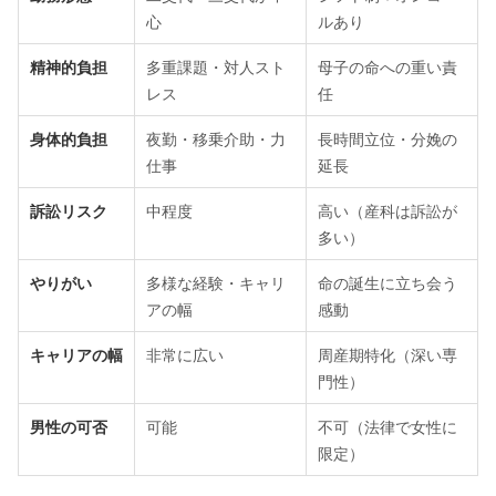
心
ルあり
精神的負担
多重課題・対人スト
母子の命への重い責
レス
任
身体的負担
夜勤・移乗介助・力
長時間立位・分娩の
仕事
延長
訴訟リスク
中程度
高い（産科は訴訟が
多い）
やりがい
多様な経験・キャリ
命の誕生に立ち会う
アの幅
感動
キャリアの幅
非常に広い
周産期特化（深い専
門性）
男性の可否
可能
不可（法律で女性に
限定）