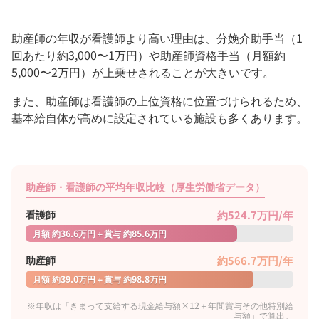
助産師の年収が看護師より高い理由は、分娩介助手当（1
回あたり約3,000〜1万円）や助産師資格手当（月額約
5,000〜2万円）が上乗せされることが大きいです。
また、助産師は看護師の上位資格に位置づけられるため、
基本給自体が高めに設定されている施設も多くあります。
助産師・看護師の平均年収比較（厚生労働省データ）
約524.7万円/年
看護師
月額 約36.6万円＋賞与 約85.6万円
約566.7万円/年
助産師
月額 約39.0万円＋賞与 約98.8万円
※年収は「きまって支給する現金給与額×12＋年間賞与その他特別給
与額」で算出。