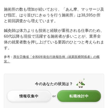
施術所の数も増加が続いており、「あん摩、マッサージ及
び指圧、はり並びにきゅうを行う施術所」は38,595か所
と前回調査から増えています。
鍼灸師は体力よりも技術と経験が重視される仕事のため、
60代以降も現役で活躍する施術者が多いことが、業界全
体の就業者数を押し上げている要因のひとつと考えられま
す。
参考：
厚生労働省「令和6年衛生行政報告例（就業医療関係者）の概
況」
今のあなたの状況は？
情報収集中
転職検討中
or