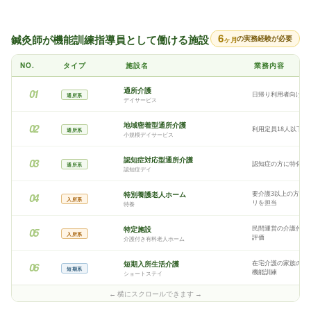
6
鍼灸師が機能訓練指導員として働ける施設
の実務経験が必要
ヶ月
NO.
タイプ
施設名
業務内容
通所介護
01
日帰り利用者向けに
通所系
デイサービス
地域密着型通所介護
02
利用定員18人以下
通所系
小規模デイサービス
認知症対応型通所介護
03
認知症の方に特化し
通所系
認知症デイ
特別養護老人ホーム
要介護3以上の方が
04
入所系
リを担当
特養
特定施設
民間運営の介護付き
05
入所系
評価
介護付き有料老人ホーム
短期入所生活介護
在宅介護の家族の負
06
短期系
機能訓練
ショートステイ