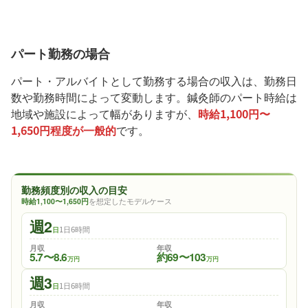
パート勤務の場合
パート・アルバイトとして勤務する場合の収入は、勤務日
数や勤務時間によって変動します。鍼灸師のパート時給は
地域や施設によって幅がありますが、
時給1,100円〜
1,650円程度が一般的
です。
勤務頻度別の収入の目安
時給1,100〜1,650円
を想定したモデルケース
週2
1日6時間
日
月収
年収
5.7〜8.6
約69〜103
万円
万円
週3
1日6時間
日
月収
年収