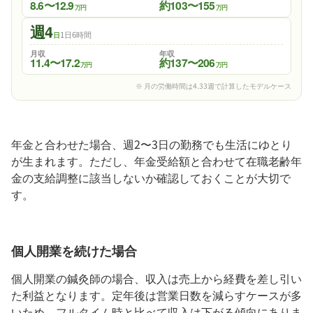
8.6〜12.9
約103〜155
万円
万円
週4
1日6時間
日
月収
年収
11.4〜17.2
約137〜206
万円
万円
※ 月の労働時間は4.33週で計算したモデルケース
年金と合わせた場合、週2〜3日の勤務でも生活にゆとり
が生まれます。ただし、年金受給額と合わせて在職老齢年
金の支給調整に該当しないか確認しておくことが大切で
す。
個人開業を続けた場合
個人開業の鍼灸師の場合、収入は売上から経費を差し引い
た利益となります。定年後は営業日数を減らすケースが多
いため、フルタイム時と比べて収入は下がる傾向にありま