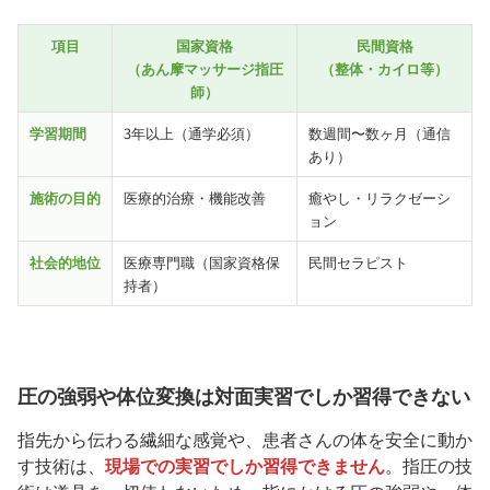
項目
国家資格
民間資格
（あん摩マッサージ指圧
（整体・カイロ等）
師）
学習期間
3年以上（通学必須）
数週間〜数ヶ月（通信
あり）
施術の目的
医療的治療・機能改善
癒やし・リラクゼーシ
ョン
社会的地位
医療専門職（国家資格保
民間セラピスト
持者）
圧の強弱や体位変換は対面実習でしか習得できない
指先から伝わる繊細な感覚や、患者さんの体を安全に動か
す技術は、
現場での実習でしか習得できません
。指圧の技