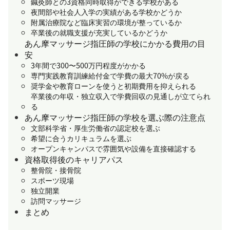
鍼灸師との3資格同時取得ができる学校がある
夜間部や社会人入学の実績がある学校かどうか
附属治療院など臨床実習の環境が整っているか
卒業後の就職支援が充実しているかどうか
あん摩マッサージ指圧師の学校にかかる費用の目
安
3年間で300〜500万円程度がかかる
専門実践教育訓練給付金で学費の最大70%が戻る
奨学金や教育ローンを使うと初期費用を抑えられる
卒業後の年収・独立収入で学費回収の見通しが立てられ
る
あん摩マッサージ指圧師の学校を選ぶ際の注意点
文部科学省・厚生労働省の認定校を選ぶ
希望に合うカリキュラムを選ぶ
オープンキャンパスで雰囲気や設備を直接確認する
資格取得後のキャリアパス
整骨院・接骨院
スポーツ現場
独立開業
訪問マッサージ
まとめ