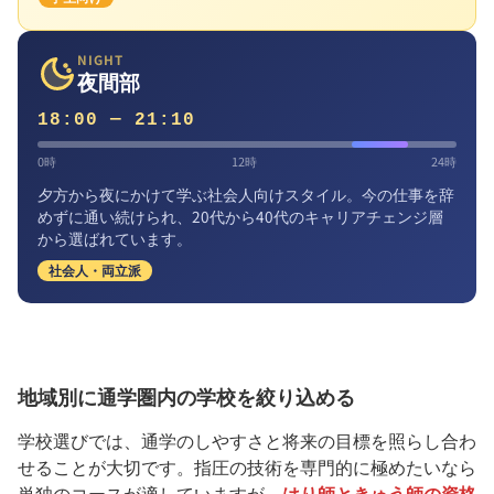
NIGHT
夜間部
18:00 — 21:10
0時
12時
24時
夕方から夜にかけて学ぶ社会人向けスタイル。今の仕事を辞
めずに通い続けられ、20代から40代のキャリアチェンジ層
から選ばれています。
社会人・両立派
地域別に通学圏内の学校を絞り込める
学校選びでは、通学のしやすさと将来の目標を照らし合わ
せることが大切です。指圧の技術を専門的に極めたいなら
単独のコースが適していますが、
はり師ときゅう師の資格