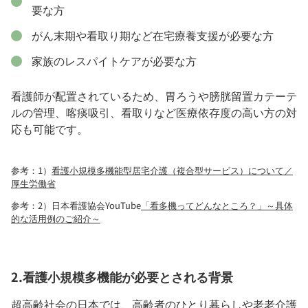
要な方
がん末期や看取り期など在宅療養支援が必要な方
家族のレスパイトケアが必要な方
看護師が配置されているため、胃ろうや膀胱留置カテーテ
ルの管理、喀痰吸引、看取りなど医療依存度の高い方の対
応も可能です。
参考：1）
看護小規模多機能型居宅介護（複合型サービス）について／
厚生労働省
参考：2）日本看護協会YouTube
「看多機ってどんなところ？」～具体
的な活用例のご紹介～
2.看護小規模多機能が必要とされる背景
超高齢社会の日本では、高齢者のひとり暮らしや老老介護