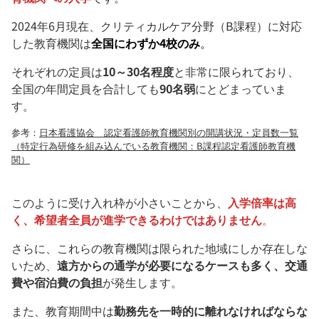
2024年6月現在、クリティカルケア分野（B課程）に対応
した教育機関は
全国にわずか4校のみ
。
それぞれの定員は
10～30名程度
と非常に限られており、
全国の年間定員を合計しても
90名弱
にとどまっていま
す。
参考：
日本看護協会 認定看護師教育機関別の開講状況・定員数一覧
（特定行為研修を組み込んでいる教育機関：B課程認定看護師教育機
関）
このように受け入れ枠が小さいことから、
入学倍率は高
く、希望者全員が進学できるわけではありません
。
さらに、これらの教育機関は限られた地域にしか存在しな
いため、
遠方からの通学が必要になるケースも多く、交通
費や宿泊費の負担
が発生します。
また、教育期間中は
勤務先を一時的に離れなければならな