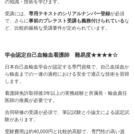
の知識・技術を学びます。
受講には、
専用テキストのシリアルナンバー登録
が必須
で、さらに
事前のプレテスト受講も義務付けられている
な
ど、比較的厳格な受講要件が定められています。
学会認定自己血輸血看護師 難易度★★★★☆
日本自己血輸血学会が認定する専門資格で、自己血採血か
ら輸血までの一連の過程における安全で適正な技術を習得
します。
看護師免許取得後3年以上の実務経験と所属長・輸血責任
医師の推薦が必要です。
合同研修の受講が必須で、筆記試験と小論文による認定試
験があります。
受験費用は約40,000円と比較的高額で、専門性の高い資