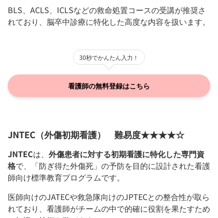
BLS、ACLS、ICLSなどの救命処置コースの受講が推奨さ
れており、脳卒中診療に特化した高度な内容を扱います。
30秒でかんたん入力！
看護師の無料登録はこちら
JNTEC（外傷初期看護） 難易度★★★★☆
JNTEC
は、
外傷患者に対する初期看護に特化した専門資
格
で、「防ぎ得た外傷死」の予防を目的に設計された看護
師向け標準教育プログラムです。
医師向けのJATECや救急隊向けのJPTECとの整合性が取ら
れており、看護師がチームの中で的確に役割を果たすため