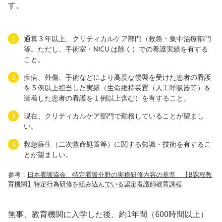
す。
通算 3 年以上、クリティカルケア部門（救急・集中治療部門
等。ただし、手術室・NICU は除く）での看護実績を有する
こと。
疾病、外傷、手術などにより高度な侵襲を受けた患者の看護
を 5 例以上担当した実績（生命維持装置（人工呼吸器等）を
装着した患者の看護を 1 例以上含む）を有すること。
現在、クリティカルケア部門で勤務していることが望まし
い。
救急蘇生（二次救命処置等）に関する知識・技術を有するこ
とが望ましい。
参考：
日本看護協会 特定看護分野の実務研修内容の基準 【B課程教
育機関】特定行為研修を組み込んでいる認定看護師教育課程
無事、教育機関に入学した後、約1年間（600時間以上）