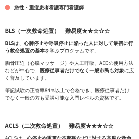
急性・重症患者看護専門看護師
BLS（一次救命処置） 難易度★★☆☆☆
BLS
は、
心肺停止や呼吸停止に陥った人に対して最初に行
う救命処置の基本
を学ぶプログラムです。
胸骨圧迫（心臓マッサージ）や人工呼吸、AEDの使用方法
などが中心で、
医療従事者だけでなく一般市民も対象
に広
く普及しています。
筆記試験の正答率84％以上で合格でき、医療従事者だけ
でなく一般の方も受講可能な入門レベルの資格です。
ACLS（二次救命処置） 難易度★★★☆☆
ACLSは、
心停止や重篤な不整脈などに対する高度な救命